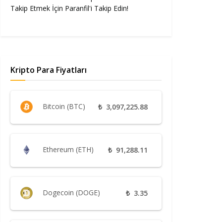
Takip Etmek İçin Paranfil'i Takip Edin!
Kripto Para Fiyatları
Bitcoin (BTC)
₺
3,097,225.88
Ethereum (ETH)
₺
91,288.11
Dogecoin (DOGE)
₺
3.35