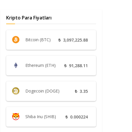
Kripto Para Fiyatları
Bitcoin (BTC)
₺
3,097,225.88
Ethereum (ETH)
₺
91,288.11
Dogecoin (DOGE)
₺
3.35
Shiba Inu (SHIB)
₺
0.000224