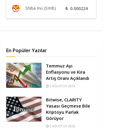
Shiba Inu (SHIB)
₺
0.000224
En Popüler Yazılar
Temmuz Ayı
Enflasyonu ve Kira
Artış Oranı Açıklandı
3 AĞUSTOS 2026
Bitwise, CLARITY
Yasası Geçmese Bile
Kriptoyu Parlak
Görüyor
5 AĞUSTOS 2026