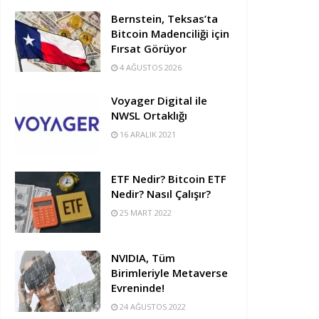
Bernstein, Teksas’ta
Bitcoin Madenciliği için
Fırsat Görüyor
4 AĞUSTOS 2026
Voyager Digital ile
NWSL Ortaklığı
16 ARALIK 2021
ETF Nedir? Bitcoin ETF
Nedir? Nasıl Çalışır?
25 MART 2022
NVIDIA, Tüm
Birimleriyle Metaverse
Evreninde!
24 AĞUSTOS 2022