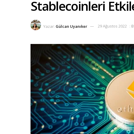
Stablecoinleri Etki
Yazar:
Gülcan Uyanıker
29 Ağustos 2022
:
E