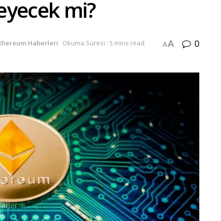
leyecek mi?
0
A
thereum Haberleri
Okuma Süresi : 5 mins read
A