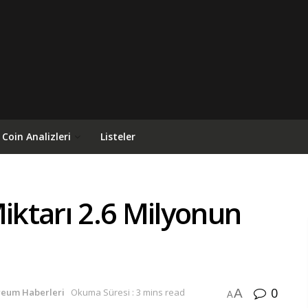
Coin Analizleri
Listeler
ktarı 2.6 Milyonun
0
A
reum Haberleri
Okuma Süresi : 3 mins read
A