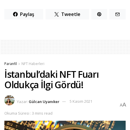
Paylaş
Tweetle
Paranfil
NFT Haberleri
İstanbul’daki NFT Fuarı
Oldukça İlgi Gördü!
Yazar:
Gülcan Uyanıker
5 Kasım 2021
A
A
Okuma Süresi : 3 mins read