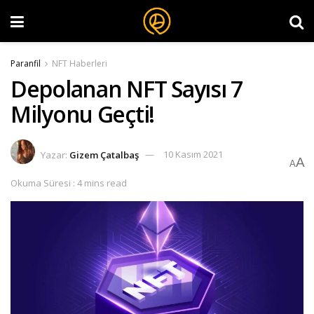
Paranfil
NFT Haberleri
Depolanan NFT Sayısı 7
Milyonu Geçti!
Yazar:
Gizem Çatalbaş
10 Kasım 2021
A
A
Okuma Süresi : 4 mins read