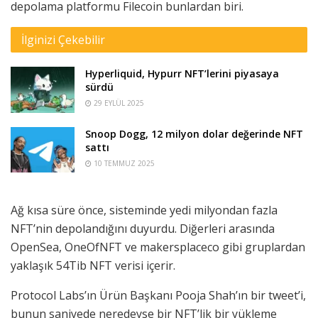
depolama platformu Filecoin bunlardan biri.
İlginizi Çekebilir
Hyperliquid, Hypurr NFT’lerini piyasaya
sürdü
29 EYLÜL 2025
Snoop Dogg, 12 milyon dolar değerinde NFT
sattı
10 TEMMUZ 2025
Ağ kısa süre önce, sisteminde yedi milyondan fazla
NFT’nin depolandığını duyurdu. Diğerleri arasında
OpenSea, OneOfNFT ve makersplaceco gibi gruplardan
yaklaşık 54Tib NFT verisi içerir.
Protocol Labs’ın Ürün Başkanı Pooja Shah’ın bir tweet’i,
bunun saniyede neredeyse bir NFT’lik bir yükleme