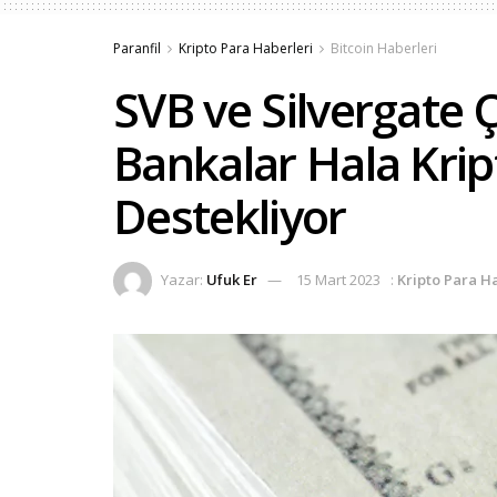
Paranfil
Kripto Para Haberleri
Bitcoin Haberleri
SVB ve Silvergate 
Bankalar Hala Krip
Destekliyor
Yazar:
Ufuk Er
15 Mart 2023
:
Kripto Para H