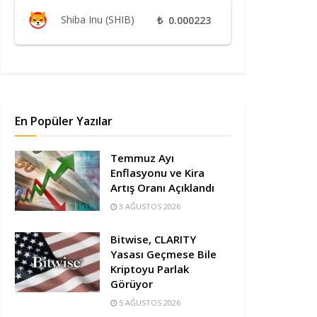
Shiba Inu (SHIB)
₺
0.000223
En Popüler Yazılar
Temmuz Ayı
Enflasyonu ve Kira
Artış Oranı Açıklandı
3 AĞUSTOS 2026
Bitwise, CLARITY
Yasası Geçmese Bile
Kriptoyu Parlak
Görüyor
5 AĞUSTOS 2026