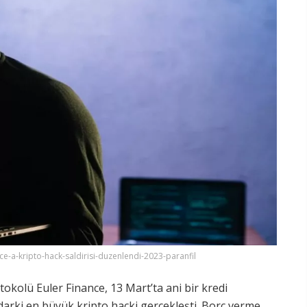
e-a-kripto-hack-saldirisi-duzenlendi-2023-paranfil
okolü Euler Finance, 13 Mart’ta ani bir kredi
adarki en büyük kripto hacki gerçekleşti. Borç verme