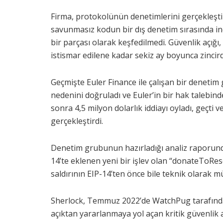
Firma, protokolünün denetimlerini gerçekleştirme
savunmasız kodun bir dış denetim sırasında inc
bir parçası olarak keşfedilmedi. Güvenlik açığı
istismar edilene kadar sekiz ay boyunca zincird
Geçmişte Euler Finance ile çalışan bir deneti
nedenini doğruladı ve Euler’in bir hak talebi
sonra 4,5 milyon dolarlık iddiayı oyladı, geçti
gerçekleştirdi.
Denetim grubunun hazırladığı analiz raporunda,
14’te eklenen yeni bir işlev olan “donateToRes
saldırının EIP-14’ten önce bile teknik olarak
Sherlock, Temmuz 2022’de WatchPug tarafında
açıktan yararlanmaya yol açan kritik güvenlik açı