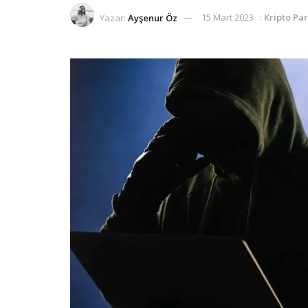
Yazar:
Ayşenur Öz
15 Mart 2023
:
Kripto Pa