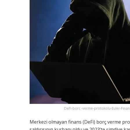
DeFi-borc -verme-protokolu-Euler-Financ
Merkezi olmayan finans (DeFi) borç verme prot
saldırısının kurbanı oldu ve 2023’te şimdiye k