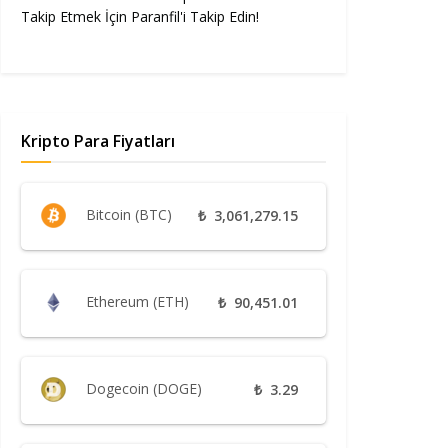
Takip Etmek İçin Paranfil'i Takip Edin!
Kripto Para Fiyatları
Bitcoin (BTC)
₺
3,061,279.15
Ethereum (ETH)
₺
90,451.01
Dogecoin (DOGE)
₺
3.29