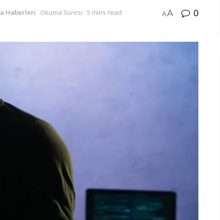
0
A
ra Haberleri
Okuma Süresi : 5 mins read
A