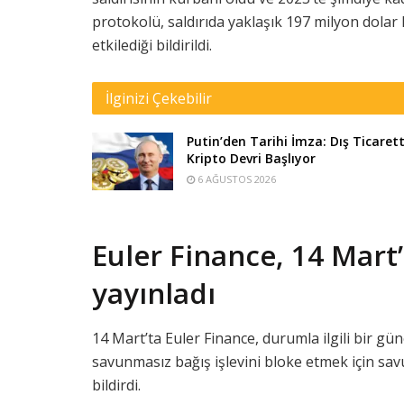
protokolü, saldırıda yaklaşık 197 milyon dolar
etkilediği bildirildi.
İlginizi Çekebilir
Putin’den Tarihi İmza: Dış Ticaret
Kripto Devri Başlıyor
6 AĞUSTOS 2026
Euler Finance, 14 Mart’t
yayınladı
14 Mart’ta Euler Finance, durumla ilgili bir gün
savunmasız bağış işlevini bloke etmek için sa
bildirdi.