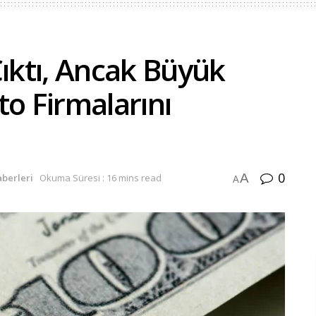
Çıktı, Ancak Büyük
to Firmalarını
0
A
aberleri
Okuma Süresi : 16 mins read
A