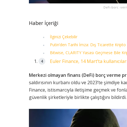
DeFi-borc -verm
Haber İçeriği
İlginizi Çekebilir
Putin’den Tarihi İmza: Dış Ticarette Kripto
Bitwise, CLARITY Yasası Geçmese Bile Kr
Euler Finance, 14 Mart’ta kullanıcıları 
Merkezi olmayan finans (DeFi) borç verme pr
saldırısının kurbanı oldu ve 2023’te şimdiye ka
Finance, istismarcıyla iletişime geçmek ve fonla
güvenlik şirketleriyle birlikte çalıştığını bildirdi