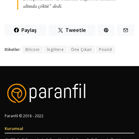
altında çöktü” dedi.
Paylaş
Tweetle
Etiketler:
Bitcoin
İngiltere
Öne Çıkan
Pound
Paranfil © 2018 - 2022
Kurumsal