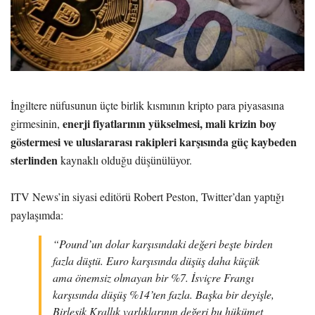
İngiltere nüfusunun üçte birlik kısmının kripto para piyasasına
enerji fiyatlarının yükselmesi, mali krizin boy
girmesinin,
göstermesi ve uluslararası rakipleri karşısında güç kaybeden
sterlinden
kaynaklı olduğu düşünülüyor.
ITV News’in siyasi editörü Robert Peston, Twitter’dan yaptığı
paylaşımda:
“Pound’un dolar karşısındaki değeri beşte birden
fazla düştü. Euro karşısında düşüş daha küçük
ama önemsiz olmayan bir %7. İsviçre Frangı
karşısında düşüş %14’ten fazla. Başka bir deyişle,
Birleşik Krallık varlıklarının değeri bu hükümet