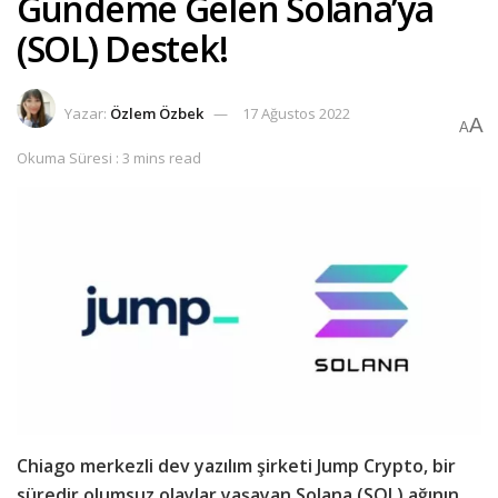
Gündeme Gelen Solana’ya
(SOL) Destek!
Yazar:
Özlem Özbek
17 Ağustos 2022
A
A
Okuma Süresi : 3 mins read
Chiago merkezli dev yazılım şirketi Jump Crypto, bir
süredir olumsuz olaylar yaşayan Solana (SOL) ağının