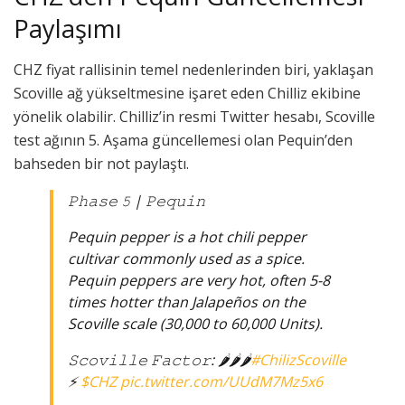
Paylaşımı
CHZ fiyat rallisinin temel nedenlerinden biri, yaklaşan
Scoville ağ yükseltmesine işaret eden Chilliz ekibine
yönelik olabilir. Chilliz’in resmi Twitter hesabı, Scoville
test ağının 5. Aşama güncellemesi olan Pequin’den
bahseden bir not paylaştı.
𝙿𝚑𝚊𝚜𝚎 𝟻 | 𝙿𝚎𝚚𝚞𝚒𝚗
Pequin pepper is a hot chili pepper
cultivar commonly used as a spice.
Pequin peppers are very hot, often 5-8
times hotter than Jalapeños on the
Scoville scale (30,000 to 60,000 Units).
𝚂𝚌𝚘𝚟𝚒𝚕𝚕𝚎 𝙵𝚊𝚌𝚝𝚘𝚛: 🌶️🌶️🌶️
#ChilizScoville
⚡️
$CHZ
pic.twitter.com/UUdM7Mz5x6