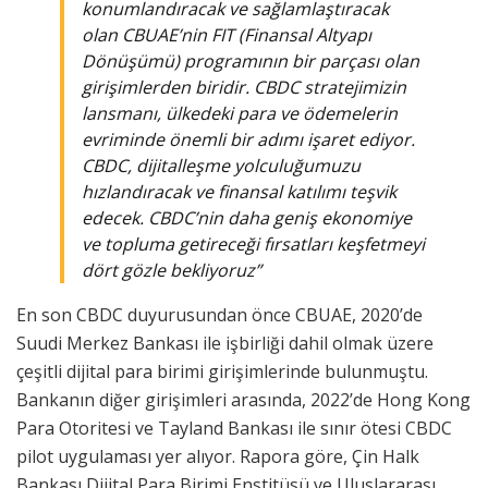
konumlandıracak ve sağlamlaştıracak
olan CBUAE’nin FIT (Finansal Altyapı
Dönüşümü) programının bir parçası olan
girişimlerden biridir. CBDC stratejimizin
lansmanı, ülkedeki para ve ödemelerin
evriminde önemli bir adımı işaret ediyor.
CBDC, dijitalleşme yolculuğumuzu
hızlandıracak ve finansal katılımı teşvik
edecek. CBDC’nin daha geniş ekonomiye
ve topluma getireceği fırsatları keşfetmeyi
dört gözle bekliyoruz”
En son CBDC duyurusundan önce CBUAE, 2020’de
Suudi Merkez Bankası ile işbirliği dahil olmak üzere
çeşitli dijital para birimi girişimlerinde bulunmuştu.
Bankanın diğer girişimleri arasında, 2022’de Hong Kong
Para Otoritesi ve Tayland Bankası ile sınır ötesi CBDC
pilot uygulaması yer alıyor. Rapora göre, Çin Halk
Bankası Dijital Para Birimi Enstitüsü ve Uluslararası