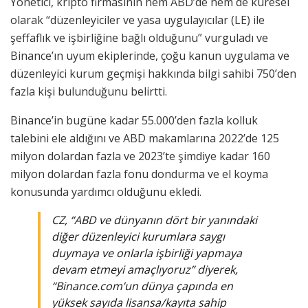
Yönetici, kripto firmasının hem ABD’de hem de küresel
olarak “düzenleyiciler ve yasa uygulayıcılar (LE) ile
şeffaflık ve işbirliğine bağlı olduğunu” vurguladı ve
Binance’ın uyum ekiplerinde, çoğu kanun uygulama ve
düzenleyici kurum geçmişi hakkında bilgi sahibi 750’den
fazla kişi bulunduğunu belirtti.
Binance’in bugüne kadar 55.000’den fazla kolluk
talebini ele aldığını ve ABD makamlarına 2022’de 125
milyon dolardan fazla ve 2023’te şimdiye kadar 160
milyon dolardan fazla fonu dondurma ve el koyma
konusunda yardımcı olduğunu ekledi.
CZ, “ABD ve dünyanın dört bir yanındaki
diğer düzenleyici kurumlara saygı
duymaya ve onlarla işbirliği yapmaya
devam etmeyi amaçlıyoruz” diyerek,
“Binance.com’un dünya çapında en
yüksek sayıda lisansa/kayıta sahip