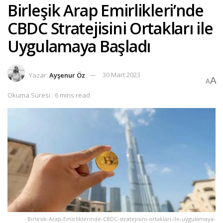
Birleşik Arap Emirlikleri’nde
CBDC Stratejisini Ortakları ile
Uygulamaya Başladı
Yazar:
Ayşenur Öz
30 Mart 2023
A
A
Okuma Süresi : 6 mins read
Birlesik-Arap-Emirliklerinde-CBDC-stratejisini-ortaklari-ile-uygulamaya-