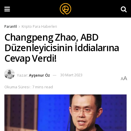
Paranfil
Kripto Para Haberleri
Changpeng Zhao, ABD
Düzenleyicisinin İddialarına
Cevap Verdi!
Yazar:
Ayşenur Öz
30 Mart 2023
A
A
Okuma Süresi : 7 mins read