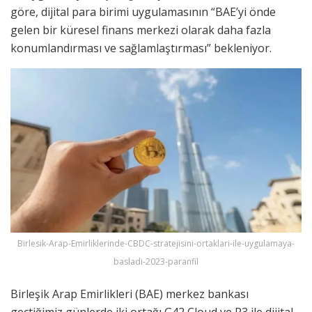
göre, dijital para birimi uygulamasının “BAE’yi önde
gelen bir küresel finans merkezi olarak daha fazla
konumlandırması ve sağlamlaştırması” bekleniyor.
Birlesik-Arap-Emirliklerinde-CBDC-stratejisini-ortaklari-ile-uygulamaya-
basladi-2023-paranfil
Birleşik Arap Emirlikleri (BAE) merkez bankası
geçtiğimiz günlerde iki ortağı G42 Cloud ve R3 ile dijital