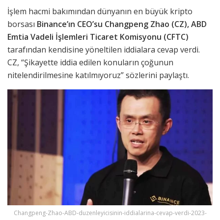
İşlem hacmi bakımından dünyanın en büyük kripto
borsası
Binance’ın CEO’su Changpeng Zhao (CZ), ABD
Emtia Vadeli İşlemleri Ticaret Komisyonu (CFTC)
tarafından kendisine yöneltilen iddialara cevap verdi.
CZ, “Şikayette iddia edilen konuların çoğunun
nitelendirilmesine katılmıyoruz” sözlerini paylaştı.
Changpeng-Zhao-ABD-duzenleyicisinin-iddialarina-cevap-verdi-2023-