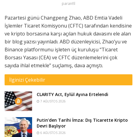
paranfil
Pazartesi günü Changpeng Zhao, ABD Emtia Vadeli
İşlemler Ticaret Komisyonu (CFTC) tarafından kendisine
ve kripto borsasına karşı açılan hukuk davasını ele alan
bir blog yazısı yayınladı. ABD düzenleyicisi, Zhao’yu ve
Binance platformunu işleten üç kuruluşu “Ticaret
Borsası Yasası (CEA) ve CFTC düzenlemelerini çok
sayıda ihlal etmekle” suçlamış, dava açmıştı.
İlginizi Çekebilir
CLARITY Act, Eylül Ayına Ertelendi
7 AĞUSTOS 2026
Putin’den Tarihi İmza: Dış Ticarette Kripto
Devri Başlıyor
6 AĞUSTOS 2026