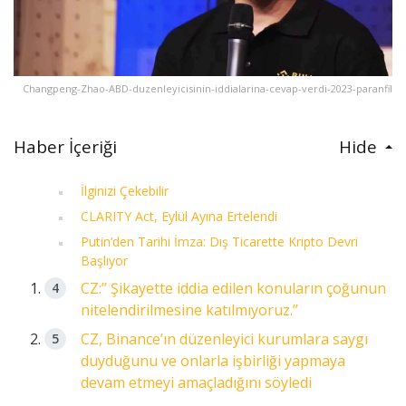
Changpeng-Zhao-ABD-duzenleyicisinin-iddialarina-cevap-verdi-2023-paranfil
Haber İçeriği
Hide
İlginizi Çekebilir
CLARITY Act, Eylül Ayına Ertelendi
Putin’den Tarihi İmza: Dış Ticarette Kripto Devri
Başlıyor
CZ:’’ Şikayette iddia edilen konuların çoğunun
nitelendirilmesine katılmıyoruz.’’
CZ, Binance’ın düzenleyici kurumlara saygı
duyduğunu ve onlarla işbirliği yapmaya
devam etmeyi amaçladığını söyledi