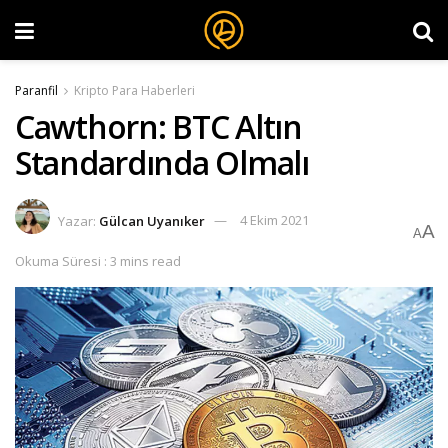
Paranfil
Kripto Para Haberleri
Cawthorn: BTC Altın
Standardında Olmalı
Yazar:
Gülcan Uyanıker
4 Ekim 2021
A
A
Okuma Süresi : 3 mins read