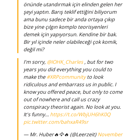
önünde utandırmak için elinden gelen her
şeyi yaptın. Barış teklif ettiğini biliyorum
ama bunu sadece bir anda ortaya çıkıp
bize yine çılgın komplo teorisyenleri
demek için yapıyorsun. Kendine bir bak.
Bir yıl içinde neler olabileceği çok komik,
değil mi?
I'm sorry,
@IOHK_Charles
, but for two
years you did everything you could to
make the
#XRPcommunity
to look
ridiculous and embarrass us in public. I
know you offered peace, but only to come
out of nowhere and call us crazy
conspiracy theorist again. No look at you.
It's funny…
https://t.co/WbjUH6hK0Q
pic.twitter.com/bahxaR49sr
— Mr. Huber🔥🦅🔥 (@Leerzeit)
November