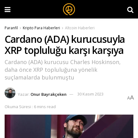
Paranfil
Kripto Para Haberleri
Altcoin Haberleri
Cardano (ADA) kurucusuyla
XRP topluluğu karşı karşıya
Cardano (ADA) kurucusu Charles Hoskinson,
daha önce XRP topluluğuna yönelik
suçlamalarda bulunmuştu
Yazar:
Onur Bayrakçeken
30 Kasım 2023
A
A
Okuma Süresi : 6 mins read