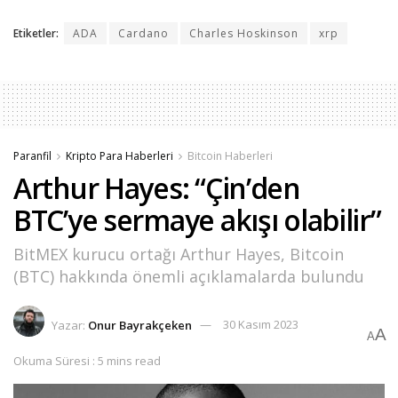
Etiketler:
ADA
Cardano
Charles Hoskinson
xrp
Paranfil
Kripto Para Haberleri
Bitcoin Haberleri
Arthur Hayes: “Çin’den
BTC’ye sermaye akışı olabilir”
BitMEX kurucu ortağı Arthur Hayes, Bitcoin
(BTC) hakkında önemli açıklamalarda bulundu
Yazar:
Onur Bayrakçeken
30 Kasım 2023
A
A
Okuma Süresi : 5 mins read