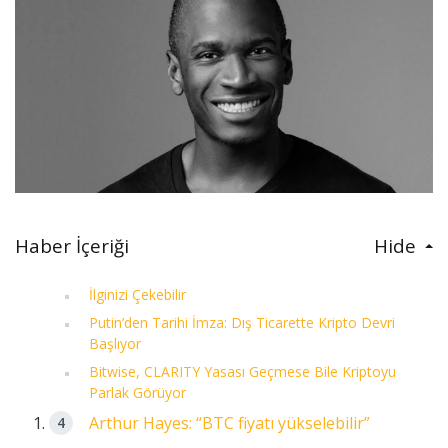
Haber İçeriği
Hide
İlginizi Çekebilir
Putin’den Tarihi İmza: Dış Ticarette Kripto Devri
Başlıyor
Bitwise, CLARITY Yasası Geçmese Bile Kriptoyu
Parlak Görüyor
Arthur Hayes: “BTC fiyatı yükselebilir”