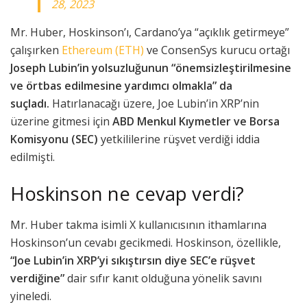
28, 2023
Mr. Huber, Hoskinson’ı, Cardano’ya “açıklık getirmeye”
çalışırken
Ethereum (ETH)
ve ConsenSys kurucu ortağı
Joseph Lubin’in yolsuzluğunun “önemsizleştirilmesine
ve örtbas edilmesine yardımcı olmakla” da
suçladı.
Hatırlanacağı üzere, Joe Lubin’in XRP’nin
üzerine gitmesi için
ABD Menkul Kıymetler ve Borsa
Komisyonu (SEC)
yetkililerine rüşvet verdiği iddia
edilmişti.
Hoskinson ne cevap verdi?
Mr. Huber takma isimli X kullanıcısının ithamlarına
Hoskinson’un cevabı gecikmedi. Hoskinson, özellikle,
“Joe Lubin’in XRP’yi sıkıştırsın diye SEC’e rüşvet
verdiğine”
dair sıfır kanıt olduğuna yönelik savını
yineledi.