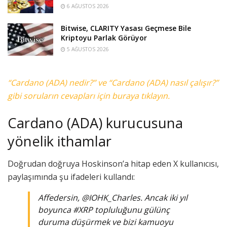
6 AĞUSTOS 2026
Bitwise, CLARITY Yasası Geçmese Bile
Kriptoyu Parlak Görüyor
5 AĞUSTOS 2026
“Cardano (ADA) nedir?” ve “Cardano (ADA) nasıl çalışır?”
gibi soruların cevapları için buraya tıklayın.
Cardano (ADA) kurucusuna
yönelik ithamlar
Doğrudan doğruya Hoskinson’a hitap eden X kullanıcısı,
paylaşımında şu ifadeleri kullandı:
Affedersin, @IOHK_Charles. Ancak iki yıl
boyunca #XRP topluluğunu gülünç
duruma düşürmek ve bizi kamuoyu