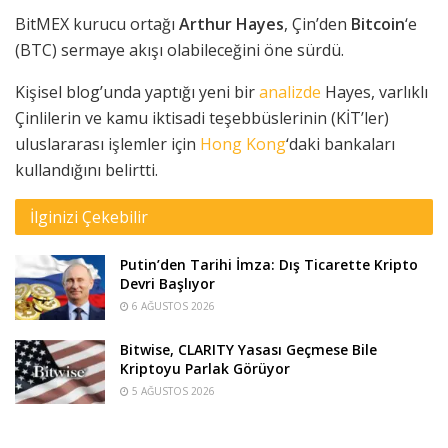
BitMEX kurucu ortağı
Arthur Hayes
, Çin’den
Bitcoin
‘e
(BTC) sermaye akışı olabileceğini öne sürdü.
Kişisel blog’unda yaptığı yeni bir
analizde
Hayes, varlıklı
Çinlilerin ve kamu iktisadi teşebbüslerinin (KİT’ler)
uluslararası işlemler için
Hong Kong
‘daki bankaları
kullandığını belirtti.
İlginizi Çekebilir
Putin’den Tarihi İmza: Dış Ticarette Kripto
Devri Başlıyor
6 AĞUSTOS 2026
Bitwise, CLARITY Yasası Geçmese Bile
Kriptoyu Parlak Görüyor
5 AĞUSTOS 2026