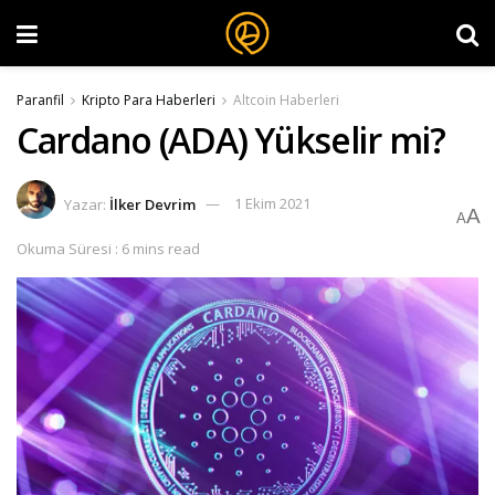
Paranfil
Kripto Para Haberleri
Altcoin Haberleri
Cardano (ADA) Yükselir mi?
Yazar:
İlker Devrim
1 Ekim 2021
A
A
Okuma Süresi : 6 mins read