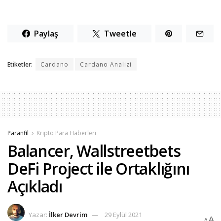
Paylaş
Tweetle
Etiketler:
Cardano
Cardano Analizi
Paranfil
Kripto Para Haberleri
Balancer, Wallstreetbets
DeFi Project ile Ortaklığını
Açıkladı
Yazar:
İlker Devrim
29 Eylül 2021
A
A