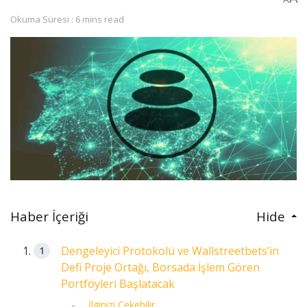
Okuma Süresi : 6 mins read
Haber İçeriği
Hide
Dengeleyici Protokolü ve Wallstreetbets’in
Defi Proje Ortağı, Borsada İşlem Gören
Portföyleri Başlatacak
İlginizi Çekebilir