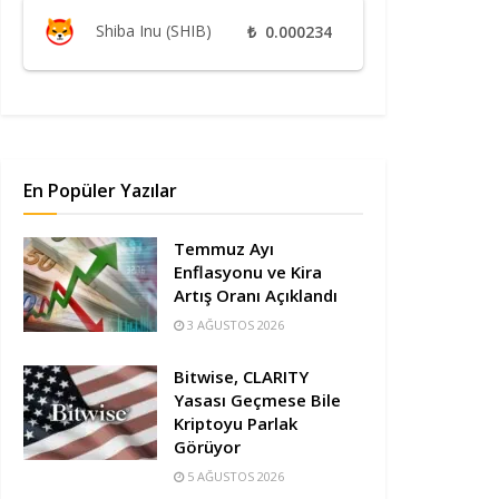
Shiba Inu (SHIB)
₺
0.000234
En Popüler Yazılar
Temmuz Ayı
Enflasyonu ve Kira
Artış Oranı Açıklandı
3 AĞUSTOS 2026
Bitwise, CLARITY
Yasası Geçmese Bile
Kriptoyu Parlak
Görüyor
5 AĞUSTOS 2026