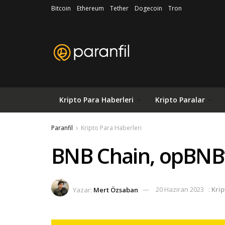
Bitcoin
Ethereum
Tether
Dogecoin
Tron
Kripto Para Haberleri
Kripto Paralar
Paranfil
Kripto Para Haberleri
BNB Chain, opBNB’y
Yazar:
Mert Özsaban
20 Haziran 2023
:
Krip