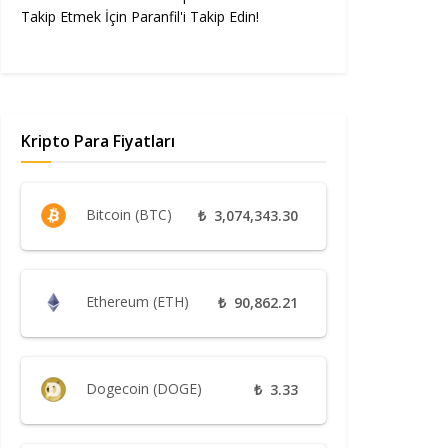
Takip Etmek İçin Paranfil'i Takip Edin!
Kripto Para Fiyatları
Bitcoin (BTC)
₺
3,074,343.30
Ethereum (ETH)
₺
90,862.21
Dogecoin (DOGE)
₺
3.33