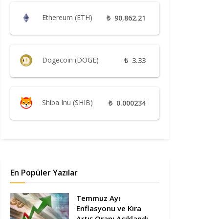
Ethereum (ETH)
₺
90,862.21
Dogecoin (DOGE)
₺
3.33
Shiba Inu (SHIB)
₺
0.000234
En Popüler Yazılar
Temmuz Ayı
Enflasyonu ve Kira
Artış Oranı Açıklandı