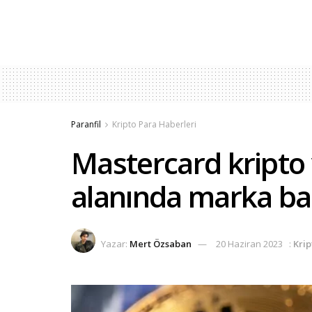
Paranfil
Kripto Para Haberleri
Mastercard kripto v
alanında marka ba
Yazar:
Mert Özsaban
20 Haziran 2023
:
Krip