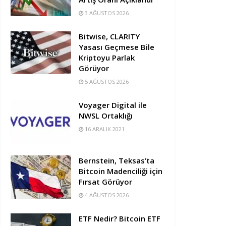
3 AĞUSTOS 2026
Bitwise, CLARITY
Yasası Geçmese Bile
Kriptoyu Parlak
Görüyor
5 AĞUSTOS 2026
Voyager Digital ile
NWSL Ortaklığı
16 ARALIK 2021
Bernstein, Teksas’ta
Bitcoin Madenciliği için
Fırsat Görüyor
4 AĞUSTOS 2026
ETF Nedir? Bitcoin ETF