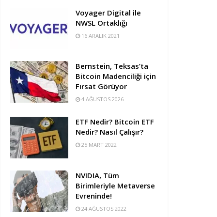
Voyager Digital ile
NWSL Ortaklığı
16 ARALIK 2021
Bernstein, Teksas’ta
Bitcoin Madenciliği için
Fırsat Görüyor
4 AĞUSTOS 2026
ETF Nedir? Bitcoin ETF
Nedir? Nasıl Çalışır?
25 MART 2022
NVIDIA, Tüm
Birimleriyle Metaverse
Evreninde!
24 AĞUSTOS 2022