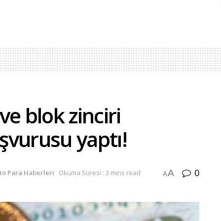
e blok zinciri
şvurusu yaptı!
0
A
to Para Haberleri
Okuma Süresi : 3 mins read
A