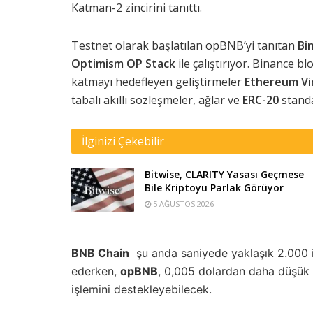
Katman-2 zincirini tanıttı.
Testnet olarak başlatılan opBNB’yi tanıtan
Bi
Optimism OP Stack
ile çalıştırıyor. Binance bl
katmayı hedefleyen geliştirmeler
Ethereum Vi
tabalı akıllı sözleşmeler, ağlar ve
ERC-20
standa
İlginizi Çekebilir
Bitwise, CLARITY Yasası Geçmese
Bile Kriptoyu Parlak Görüyor
5 AĞUSTOS 2026
BNB Chain
şu anda saniyede yaklaşık 2.000 iş
ederken,
opBNB
, 0,005 dolardan daha düşük 
işlemini destekleyebilecek.