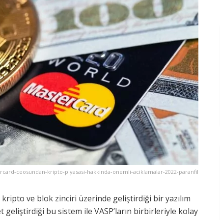
rcard-ceosundan-kripto-piyasasi-hakkinda-onemli-aciklamalar-2022-paranfil
, kripto ve blok zinciri üzerinde geliştirdiği bir yazılım
 geliştirdiği bu sistem ile VASP’ların birbirleriyle kolay