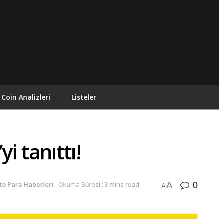
Coin Analizleri
Listeler
i tanıttı!
0
A
to Para Haberleri
Okuma Süresi : 3 mins read
A