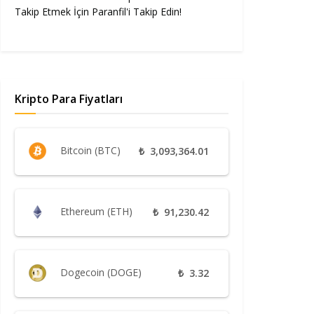
Takip Etmek İçin Paranfil'i Takip Edin!
Kripto Para Fiyatları
Bitcoin (BTC)
₺
3,093,364.01
Ethereum (ETH)
₺
91,230.42
Dogecoin (DOGE)
₺
3.32