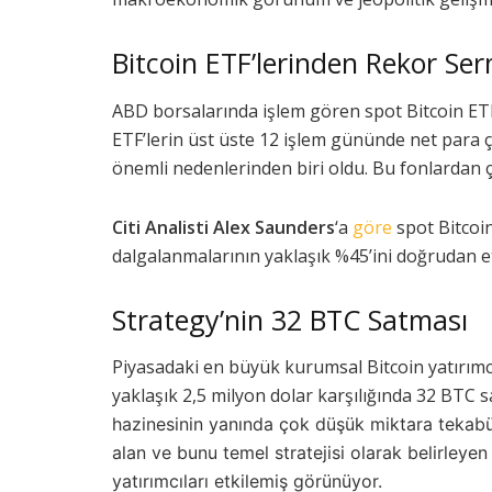
Bitcoin ETF’lerinden Rekor Ser
ABD borsalarında işlem gören spot Bitcoin ETF
ETF’lerin üst üste 12 işlem gününde net para ç
önemli nedenlerinden biri oldu. Bu fonlardan ç
Citi Analisti Alex Saunders
‘a
göre
spot Bitcoin 
dalgalanmalarının yaklaşık %45’ini doğrudan et
Strategy’nin 32 BTC Satması
Piyasadaki en büyük kurumsal Bitcoin yatırımc
yaklaşık 2,5 milyon dolar karşılığında 32 BTC s
hazinesinin yanında çok düşük miktara tekabü
alan ve bunu temel stratejisi olarak belirleyen 
yatırımcıları etkilemiş görünüyor.