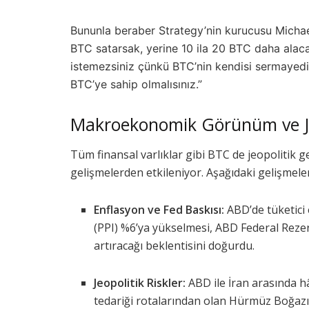
Bununla beraber Strategy’nin kurucusu Michael
BTC satarsak, yerine 10 ila 20 BTC daha alac
istemezsiniz çünkü BTC’nin kendisi sermayedir
BTC’ye sahip olmalısınız.”
Makroekonomik Görünüm ve Jeo
Tüm finansal varlıklar gibi BTC de jeopolitik 
gelişmelerden etkileniyor. Aşağıdaki gelişmeler
Enflasyon ve Fed Baskısı:
ABD’de tüketici 
(PPI) %6’ya yükselmesi, ABD Federal Rezervi
artıracağı beklentisini doğurdu.
Jeopolitik Riskler:
ABD ile İran arasında h
tedariği rotalarından olan Hürmüz Boğazı’n