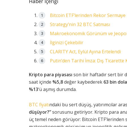
Haber İçeriği
Bitcoin ETF’lerinden Rekor Sermaye 
Strategy’nin 32 BTC Satması
Makroekonomik Görünüm ve Jeopolit
İlginizi Çekebilir
CLARITY Act, Eylül Ayına Ertelendi
Putin’den Tarihi İmza: Dış Ticarette 
Kripto para piyasası
son bir haftadır sert bir 
saat içinde
%5,8
değer kaybederek
63 bin dola
%13
‘ü aşmış durumda.
BTC fiyatı
ndaki bu sert düşüş, yatırımcılar ara
düşüyor?”
sorusunu getiriyor. Kripto para ana
üç temel neden görüyor: Bitcoin ETF’lerinden s
makroekonomik görünüm ve jeopolitik gelişm