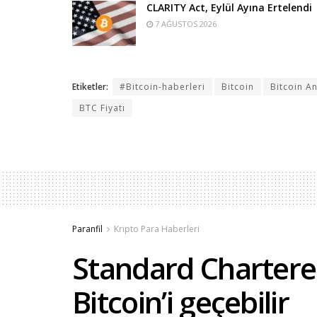
CLARITY Act, Eylül Ayına Ertelendi
7 AĞUSTOS 2026
Etiketler:
#Bitcoin-haberleri
Bitcoin
Bitcoin An
BTC Fiyatı
Paranfil
Kripto Para Haberleri
Standard Chartere
Bitcoin’i geçebilir