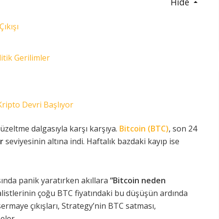
Hide
Çıkışı
ik Gerilimler
Kripto Devri Başlıyor
düzeltme dalgasıyla karşı karşıya.
Bitcoin (BTC)
, son 24
r
seviyesinin altına indi. Haftalık bazdaki kayıp ise
sında panik yaratırken akıllara
“Bitcoin neden
listlerinin çoğu BTC fiyatındaki bu düşüşün ardında
ermaye çıkışları, Strategy’nin BTC satması,
eler.