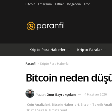
Bitcoin
Ethereum
Tether
Dogecoin
Tron
Kripto Para Haberleri
Kripto Paralar
Paranfil
Kripto Para Haberleri
Bitcoin neden düşü
Yazar:
Onur Bayrakçeken
4 Haziran 2026
:
Coin Analizleri
,
Bitcoin Haberleri
,
Bitcoin Teknik Anal
Okuma Süresi : 8 mins read