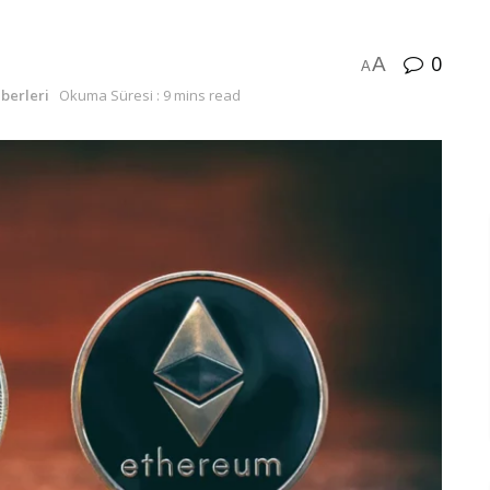
0
A
A
berleri
Okuma Süresi : 9 mins read