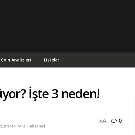
Coin Analizleri
Listeler
yor? İşte 3 neden!
0
A
A
iz
,
Kripto Para Haberleri