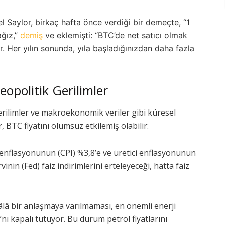
 Saylor, birkaç hafta önce verdiği bir demeçte, “1
ağız,”
demiş
ve eklemişti: “BTC’de net satıcı olmak
. Her yılın sonunda, yıla başladığınızdan daha fazla
politik Gerilimler
gerilimler ve makroekonomik veriler gibi küresel
, BTC fiyatını olumsuz etkilemiş olabilir:
enflasyonunun (CPI) %3,8’e ve üretici enflasyonunun
nin (Fed) faiz indirimlerini erteleyeceği, hatta faiz
âlâ bir anlaşmaya varılmaması, en önemli enerji
ı kapalı tutuyor. Bu durum petrol fiyatlarını