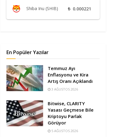
Shiba Inu (SHIB)
₺
0.000221
En Popüler Yazılar
Temmuz Ayı
Enflasyonu ve Kira
Artış Oranı Açıklandı
3 AĞUSTOS 2026
Bitwise, CLARITY
Yasası Geçmese Bile
Kriptoyu Parlak
Görüyor
5 AĞUSTOS 2026