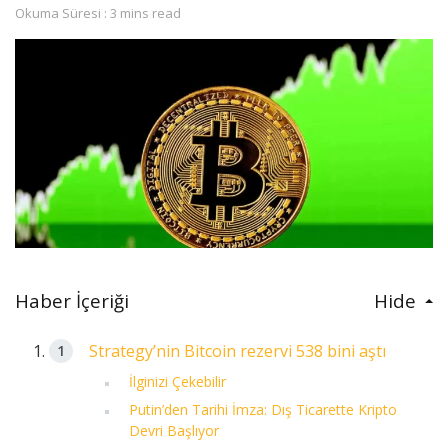
Okuma Süresi : 3 mins read
Haber İçeriği
Hide
Strategy’nin Bitcoin rezervi 538 bini aştı
İlginizi Çekebilir
Putin’den Tarihi İmza: Dış Ticarette Kripto
Devri Başlıyor