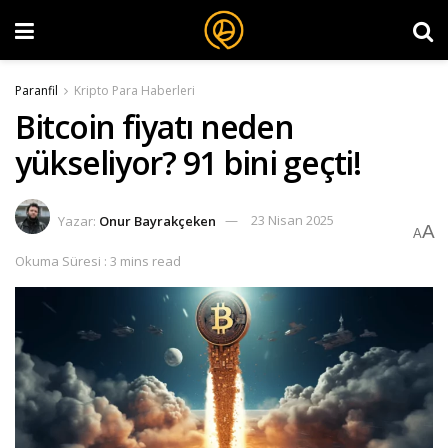
Paranfil
Kripto Para Haberleri
Bitcoin fiyatı neden
yükseliyor? 91 bini geçti!
Yazar:
Onur Bayrakçeken
23 Nisan 2025
A
A
Okuma Süresi : 3 mins read