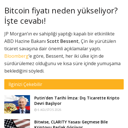
Bitcoin fiyatı neden yükseliyor?
İşte cevabı!
JP Morgan’ın ev sahipliği yaptığı kapalı bir etkinlikte
ABD Hazine Bakanı
Scott Bessent
, Çin ile yürütülen
ticaret savaşına dair önemli açıklamalar yaptı.
Bloomberg
‘e göre, Bessent, her iki ülke için de
sürdürülemez olduğunu ve kısa süre içinde yumuşama
beklediğini söyledi.
İlginizi Çekebilir
Putin’den Tarihi İmza: Dış Ticarette Kripto
Devri Başlıyor
6 AĞUSTOS 2026
Bitwise, CLARITY Yasası Geçmese Bile
Kriptoyu Parlak Görüyor