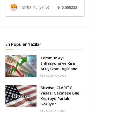
Shiba Inu (SHIB)
₺
0.000222
En Popüler Yazılar
Temmuz Ayı
Enflasyonu ve Kira
Artış Oranı Açıklandı
3 AĞUSTOS 2026
Bitwise, CLARITY
Yasası Geçmese Bile
Kriptoyu Parlak
Görüyor
5 AĞUSTOS 2026