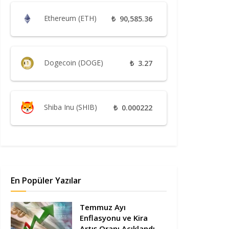
Ethereum (ETH)
₺
90,585.36
Dogecoin (DOGE)
₺
3.27
Shiba Inu (SHIB)
₺
0.000222
En Popüler Yazılar
Temmuz Ayı
Enflasyonu ve Kira
Artış Oranı Açıklandı