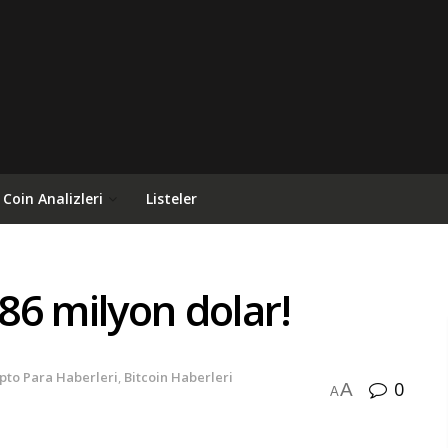
Coin Analizleri
Listeler
186 milyon dolar!
ipto Para Haberleri
,
Bitcoin Haberleri
0
A
A