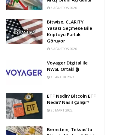
3 AĞUSTOS 2026
Bitwise, CLARITY
Yasası Geçmese Bile
Kriptoyu Parlak
Görüyor
5 AĞUSTOS 2026
Voyager Digital ile
NWSL Ortaklığı
16 ARALIK 2021
ETF Nedir? Bitcoin ETF
Nedir? Nasıl Çalışır?
25 MART 2022
Bernstein, Teksas’ta