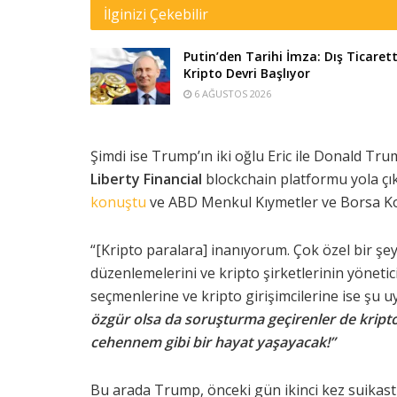
İlginizi Çekebilir
Putin’den Tarihi İmza: Dış Ticaret
Kripto Devri Başlıyor
6 AĞUSTOS 2026
Şimdi ise Trump’ın iki oğlu Eric ile Donald Trum
Liberty Financial
blockchain platformu yola çı
konuştu
ve ABD Menkul Kıymetler ve Borsa Ko
“[Kripto paralara] inanıyorum. Çok özel bir şey 
düzenlemelerini ve kripto şirketlerinin yöneti
seçmenlerine ve kripto girişimcilerine ise şu 
özgür olsa da soruşturma geçirenler de krip
cehennem gibi bir hayat yaşayacak!”
Bu arada Trump, önceki gün ikinci kez suikast g