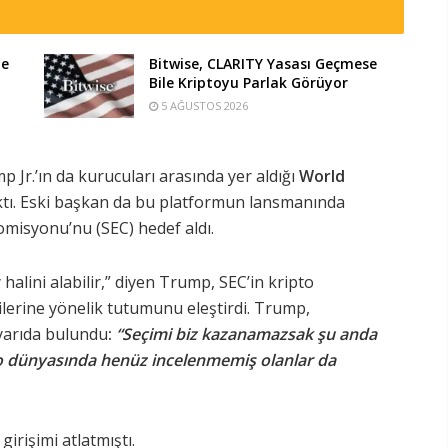
te
Bitwise, CLARITY Yasası Geçmese
Bile Kriptoyu Parlak Görüyor
5 AĞUSTOS 2026
p Jr.’ın da kurucuları arasında yer aldığı
World
ktı. Eski başkan da bu platformun lansmanında
misyonu’nu (SEC) hedef aldı.
halini alabilir,” diyen Trump, SEC’in kripto
cilerine yönelik tutumunu eleştirdi. Trump,
uyarıda bulundu
:
“Seçimi biz kazanamazsak şu anda
to dünyasında henüz incelenmemiş olanlar da
irişimi atlatmıştı.