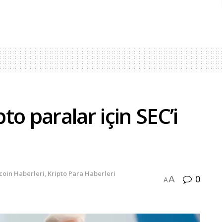
o paralar için SEC’i
tcoin Haberleri
,
Kripto Para Haberleri
0
A
A