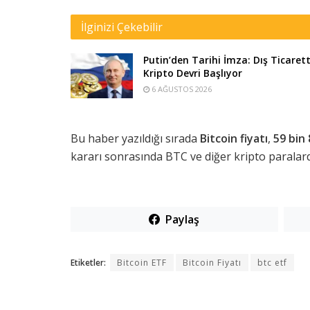
İlginizi Çekebilir
Putin’den Tarihi İmza: Dış Ticaret
Kripto Devri Başlıyor
6 AĞUSTOS 2026
Bu haber yazıldığı sırada
Bitcoin fiyatı
,
59 bin 
kararı sonrasında BTC ve diğer kripto paralarda
Paylaş
Etiketler:
Bitcoin ETF
Bitcoin Fiyatı
btc etf