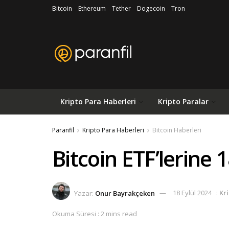
Bitcoin
Ethereum
Tether
Dogecoin
Tron
Kripto Para Haberleri
Kripto Paralar
Paranfil
Kripto Para Haberleri
Bitcoin Haberleri
Bitcoin ETF’lerine 
Yazar:
Onur Bayrakçeken
18 Eylül 2024
:
Kr
Okuma Süresi : 2 mins read