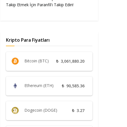
Takip Etmek İçin Paranfil'i Takip Edin!
Kripto Para Fiyatları
Bitcoin (BTC)
₺
3,061,880.20
Ethereum (ETH)
₺
90,585.36
Dogecoin (DOGE)
₺
3.27