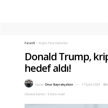
Paranfil
Kripto Para Haberleri
Donald Trump, kript
hedef aldı!
Yazar:
Onur Bayrakçeken
17 Eylül 2024
:
Bi
Okuma Süresi : 3 mins read