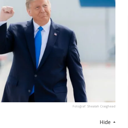
Fotoğraf: Shealah Craighead
Hide