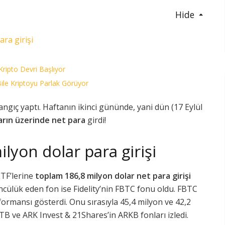
Hide
ara girişi
Kripto Devri Başlıyor
le Kriptoyu Parlak Görüyor
şlangıç yaptı. Haftanın ikinci gününde, yani dün (17 Eylül
arın üzerinde net para
girdi!
ilyon dolar para girişi
TF’lerine
toplam 186,8 milyon dolar net para girişi
ncülük eden fon ise Fidelity’nin FBTC fonu oldu. FBTC
rformansı gösterdi. Onu sırasıyla 45,4 milyon ve 42,2
TB ve ARK Invest & 21Shares’in ARKB fonları izledi.