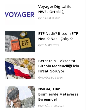
Voyager Digital ile
NWSL Ortaklığı
16 ARALIK 2021
ETF Nedir? Bitcoin ETF
Nedir? Nasıl Çalışır?
25 MART 2022
Bernstein, Teksas’ta
Bitcoin Madenciliği için
Fırsat Görüyor
4 AĞUSTOS 2026
NVIDIA, Tüm
Birimleriyle Metaverse
Evreninde!
24 AĞUSTOS 2022