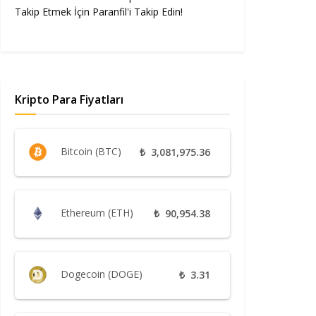
Takip Etmek İçin Paranfil'i Takip Edin!
Kripto Para Fiyatları
Bitcoin (BTC)
₺
3,081,975.36
Ethereum (ETH)
₺
90,954.38
Dogecoin (DOGE)
₺
3.31