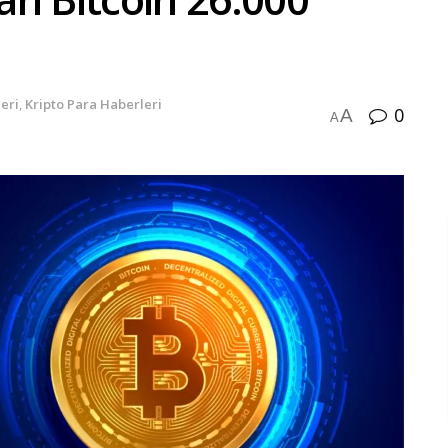
eri
,
Kripto Para Haberleri
0
A
A