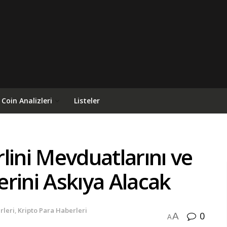
Coin Analizleri
Listeler
rlini Mevduatlarını ve
rini Askıya Alacak
rleri
,
Kripto Para Haberleri
0
A
A