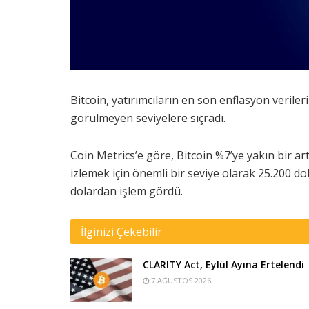
Bitcoin, yatırımcıların en son enflasyon verile
görülmeyen seviyelere sıçradı.
Coin Metrics’e göre, Bitcoin %7’ye yakın bir artı
izlemek için önemli bir seviye olarak 25.200 d
dolardan işlem gördü.
İlginizi Çekebilir
CLARITY Act, Eylül Ayına Ertelendi
7 AĞUSTOS 2026