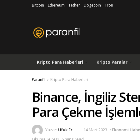
Bitcoin
Ethereum
Tether
Dogecoin
Tron
Kripto Para Haberleri
Kripto Paralar
Paranfil
Kripto Para Haberleri
Binance, İngiliz Ste
Para Çekme İşlemle
Yazar:
Ufuk Er
14 Mart 2023
:
Ekonomi Habe
Okuma Süresi : 6 mins read