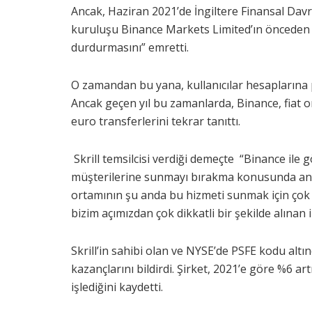
Ancak, Haziran 2021’de İngiltere Finansal Davra
kuruluşu Binance Markets Limited’ın önceden y
durdurmasını” emretti.
O zamandan bu yana, kullanıcılar hesaplarına 
Ancak geçen yıl bu zamanlarda, Binance, fiat or
euro transferlerini tekrar tanıttı.
Skrill temsilcisi verdiği demeçte “Binance ile
müşterilerine sunmayı bırakma konusunda anlaştık
ortamının şu anda bu hizmeti sunmak için çok 
bizim açımızdan çok dikkatli bir şekilde alınan ih
Skrill’in sahibi olan ve NYSE’de PSFE kodu al
kazançlarını bildirdi. Şirket, 2021’e göre %6 a
işlediğini kaydetti.