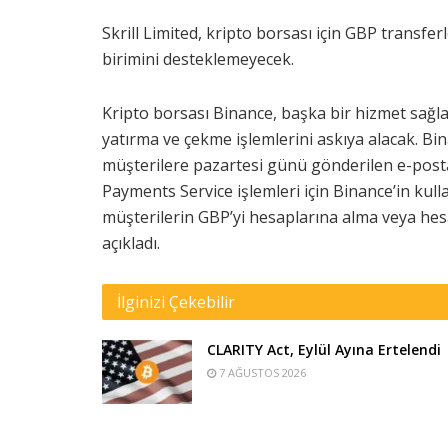
Skrill Limited, kripto borsası için GBP transferl
birimini desteklemeyecek.
Kripto borsası Binance, başka bir hizmet sağlay
yatırma ve çekme işlemlerini askıya alacak. Bi
müşterilere pazartesi günü gönderilen e-posta,
Payments Service işlemleri için Binance’in kull
müşterilerin GBP’yi hesaplarına alma veya he
açıkladı.
İlginizi Çekebilir
CLARITY Act, Eylül Ayına Ertelendi
7 AĞUSTOS 2026