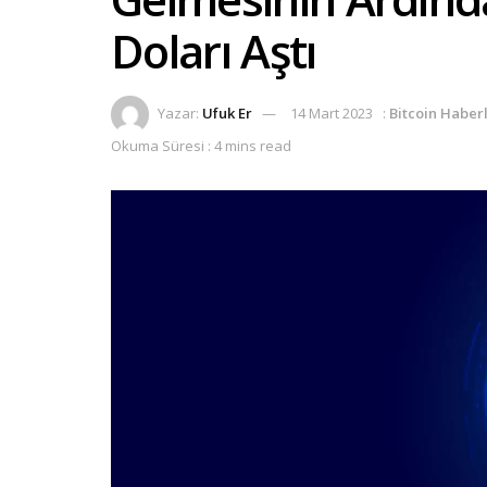
Doları Aştı
Yazar:
Ufuk Er
14 Mart 2023
:
Bitcoin Haberl
Okuma Süresi : 4 mins read