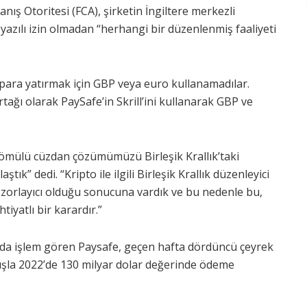
nış Otoritesi (FCA), şirketin İngiltere merkezli
azılı izin olmadan “herhangi bir düzenlenmiş faaliyeti
para yatırmak için GBP veya euro kullanamadılar.
tağı olarak PaySafe’in Skrill’ini kullanarak GBP ve
 gömülü cüzdan çözümümüzü Birleşik Krallık’taki
” dedi. “Kripto ile ilgili Birleşik Krallık düzenleyici
zorlayıcı olduğu sonucuna vardık ve bu nedenle bu,
tiyatlı bir karardır.”
tında işlem gören Paysafe, geçen hafta dördüncü çeyrek
rtışla 2022’de 130 milyar dolar değerinde ödeme