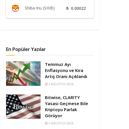
Shiba Inu (SHIB)
₺
0.00022
En Popüler Yazılar
Temmuz Ayı
Enflasyonu ve Kira
Artış Oranı Açıklandı
3 AĞUSTOS 2026
Bitwise, CLARITY
Yasası Geçmese Bile
Kriptoyu Parlak
Görüyor
5 AĞUSTOS 2026