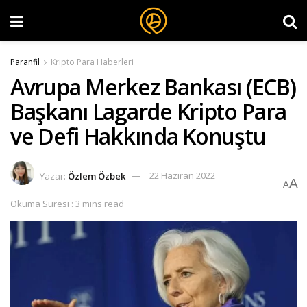
Paranfil
Kripto Para Haberleri
Avrupa Merkez Bankası (ECB)
Başkanı Lagarde Kripto Para
ve Defi Hakkında Konuştu
Yazar:
Özlem Özbek
22 Haziran 2022
A
A
Okuma Süresi : 3 mins read