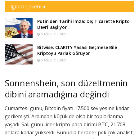
İlginizi Çekebilir
Putin’den Tarihi İmza: Dış Ticarette Kripto
Devri Başlıyor
6 AĞUSTOS 2026
Bitwise, CLARITY Yasası Geçmese Bile
Kriptoyu Parlak Görüyor
5 AĞUSTOS 2026
Sonnenshein, son düzeltmenin
dibini aramadığına değindi
Cumartesi günü, Bitcoin fiyatı 17.500 seviyesine kadar
gerilemişti. Ardından küçük de olsa bir toplarlanma
yaşadı. Salı günü lider kripto para birimi BTC, 21.708
dolara kadar yükseldi. Bununla beraber pek çok analist,