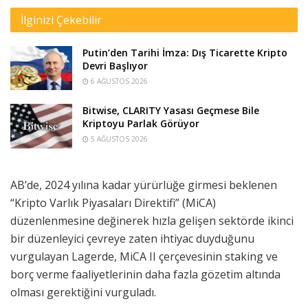
İlginizi Çekebilir
Putin’den Tarihi İmza: Dış Ticarette Kripto
Devri Başlıyor
6 AĞUSTOS 2026
Bitwise, CLARITY Yasası Geçmese Bile
Kriptoyu Parlak Görüyor
5 AĞUSTOS 2026
AB’de, 2024 yılına kadar yürürlüğe girmesi beklenen
“Kripto Varlık Piyasaları Direktifi” (MiCA)
düzenlenmesine değinerek hızla gelişen sektörde ikinci
bir düzenleyici çevreye zaten ihtiyac duyduğunu
vurgulayan Lagerde, MiCA II çerçevesinin staking ve
borç verme faaliyetlerinin daha fazla gözetim altında
olması gerektiğini vurguladı.