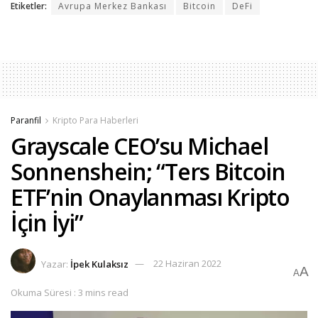
Etiketler:
Avrupa Merkez Bankası
Bitcoin
DeFi
Paranfil
Kripto Para Haberleri
Grayscale CEO’su Michael
Sonnenshein; “Ters Bitcoin
ETF’nin Onaylanması Kripto
İçin İyi”
Yazar:
İpek Kulaksız
22 Haziran 2022
A
A
Okuma Süresi : 3 mins read