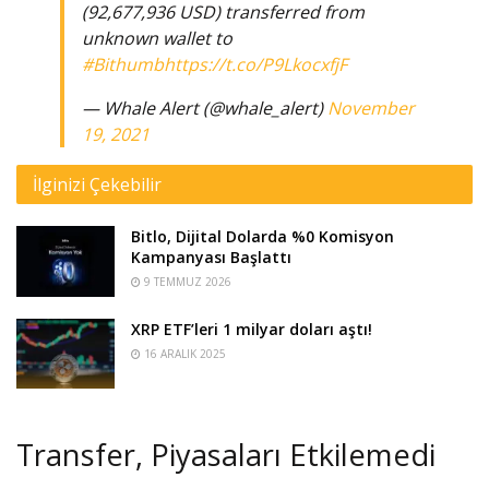
(92,677,936 USD) transferred from
unknown wallet to
#Bithumb
https://t.co/P9LkocxfjF
— Whale Alert (@whale_alert)
November
19, 2021
İlginizi Çekebilir
Bitlo, Dijital Dolarda %0 Komisyon
Kampanyası Başlattı
9 TEMMUZ 2026
XRP ETF’leri 1 milyar doları aştı!
16 ARALIK 2025
Transfer, Piyasaları Etkilemedi