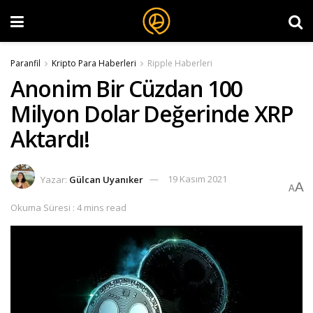
Paranfil
Kripto Para Haberleri
Ripple Haberleri
Anonim Bir Cüzdan 100
Milyon Dolar Değerinde XRP
Aktardı!
Yazar:
Gülcan Uyanıker
19 Kasım 2021
A
A
Okuma Süresi : 4 mins read