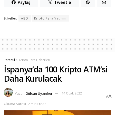
Paylaş
Tweetle
Etiketler:
ABD
Kripto Para Yatırım
Paranfil
Kripto Para Haberleri
İspanya’da 100 Kripto ATM’si
Daha Kurulacak
Yazar:
Gülcan Uyanıker
14 Ocak 2022
A
A
Okuma Süresi : 2 mins read