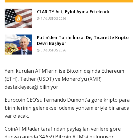
CLARITY Act, Eylül Ayına Ertelendi
7 AĞUSTOS 2026
Putin’den Tarihi İmza: Dış Ticarette Kripto
Devri Başlıyor
6 AĞUSTOS 2026
Yeni kurulan ATM’lerin ise Bitcoin dışında Ethereum
(ETH), Tether (USDT) ve Monero’yu (XMR)
destekleyeceği biliniyor
Eurocoin CEO’su Fernando Dumont’a göre kripto para
birimlerinin geleneksel ödeme yöntemleriyle bir arada
var olacak.
CoinATMRadar tarafından paylaşılan verilere göre
dünya çapında 34.659 Bitcoin ATM’si bulunuyor.