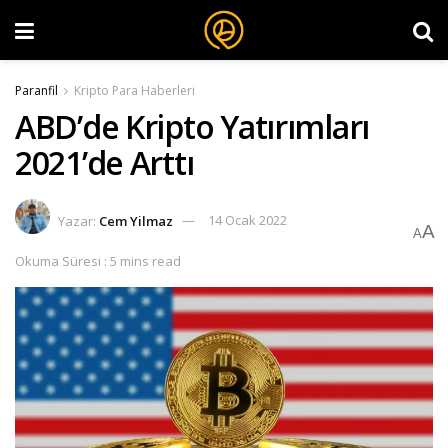
Paranfil
Kripto Para Haberleri
ABD’de Kripto Yatırımları
2021’de Arttı
Yazar:
Cem Yilmaz
14 Ocak 2022
A
A
Okuma Süresi : 5 mins read