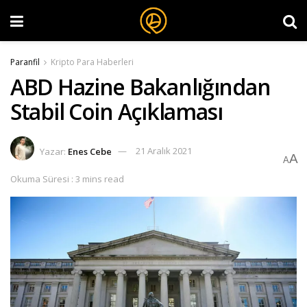
Paranfil
Kripto Para Haberleri
ABD Hazine Bakanlığından
Stabil Coin Açıklaması
Yazar:
Enes Cebe
21 Aralık 2021
A
A
Okuma Süresi : 3 mins read