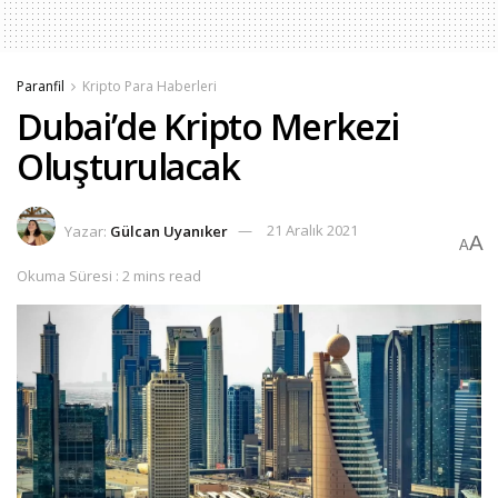
Paranfil
Kripto Para Haberleri
Dubai’de Kripto Merkezi
Oluşturulacak
Yazar:
Gülcan Uyanıker
21 Aralık 2021
A
A
Okuma Süresi : 2 mins read