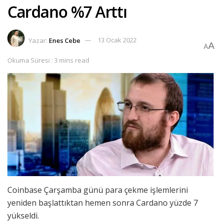
Cardano %7 Arttı
Yazar:
Enes Cebe
13 Ocak 2022
A
A
Okuma Süresi : 3 mins read
Coinbase Çarşamba günü para çekme işlemlerini
yeniden başlattıktan hemen sonra Cardano yüzde 7
yükseldi.