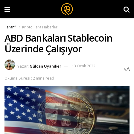
Paranfil
Kripto Para Haberleri
ABD Bankaları Stablecoin
Üzerinde Çalışıyor
Yazar:
Gülcan Uyanıker
13 Ocak 2022
A
A
Okuma Süresi : 2 mins read