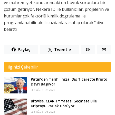
ve mahremiyet konularındaki en büyük sorunlara bir
çözüm getiriyor. Nexera ID ile kullanıcılar, projelerin ve
kurumlar çok faktörlü kimlik doğrulama ile
programlanabilir akıllı cüzdanlara sahip olacak.” diye
belirtti.
Paylaş
Tweetle
İlginizi Çekebilir
Putin’den Tarihi İmza: Dış Ticarette Kripto
Devri Başlıyor
6 AĞUSTOS 2026
Bitwise, CLARITY Yasası Geçmese Bile
Kriptoyu Parlak Görüyor
5 AĞUSTOS 2026