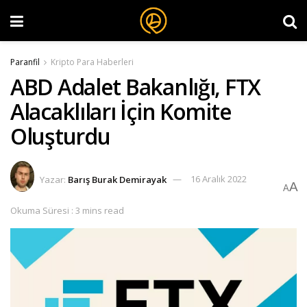
Paranfil
Kripto Para Haberleri
ABD Adalet Bakanlığı, FTX
Alacaklıları İçin Komite
Oluşturdu
Yazar:
Barış Burak Demirayak
16 Aralık 2022
A
A
Okuma Süresi : 3 mins read