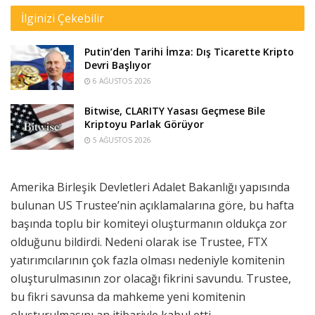
İlginizi Çekebilir
Putin’den Tarihi İmza: Dış Ticarette Kripto
Devri Başlıyor
6 AĞUSTOS 2026
Bitwise, CLARITY Yasası Geçmese Bile
Kriptoyu Parlak Görüyor
5 AĞUSTOS 2026
Amerika Birleşik Devletleri Adalet Bakanlığı yapısında
bulunan US Trustee’nin açıklamalarına göre, bu hafta
başında toplu bir komiteyi oluşturmanın oldukça zor
olduğunu bildirdi. Nedeni olarak ise Trustee, FTX
yatırımcılarının çok fazla olması nedeniyle komitenin
oluşturulmasının zor olacağı fikrini savundu. Trustee,
bu fikri savunsa da mahkeme yeni komitenin
oluşturulmasını an itibariyle kabul etti.