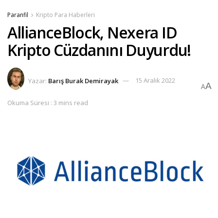
Paranfil
Kripto Para Haberleri
AllianceBlock, Nexera ID
Kripto Cüzdanını Duyurdu!
Yazar:
Barış Burak Demirayak
15 Aralık 2022
A
A
Okuma Süresi : 3 mins read