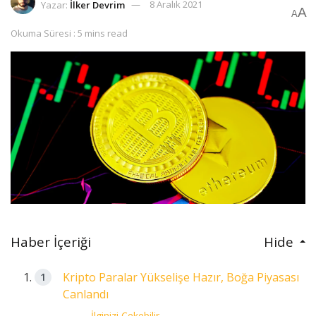
Yazar:
İlker Devrim
8 Aralık 2021
A
A
Okuma Süresi : 5 mins read
Haber İçeriği
Hide
Kripto Paralar Yükselişe Hazır, Boğa Piyasası
Canlandı
İlginizi Çekebilir