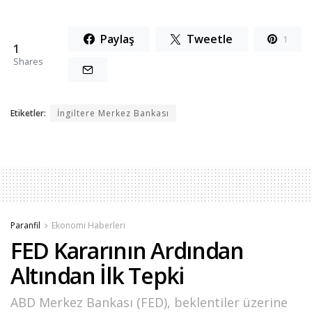
Paylaş
Tweetle
1
1
Shares
Etiketler:
İngiltere Merkez Bankası
Paranfil
Ekonomi Haberleri
FED Kararının Ardından
Altından İlk Tepki
ABD Merkez Bankası (FED), beklentiler üzerine