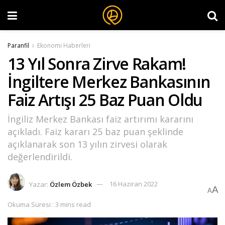
Paranfil
Ekonomi Haberleri
13 Yıl Sonra Zirve Rakam!
İngiltere Merkez Bankasının
Faiz Artışı 25 Baz Puan Oldu
İngiliz Merkez Bankası faiz artırımı kararını
açıkladı. Faiz kararı 25 baz puan şeklinde
açıklanarak son 13 yılın zirvesi olarak
değerlendirildi.
Yazar:
Özlem Özbek
16 Haziran 2022
A
A
Okuma Süresi : 3 mins read