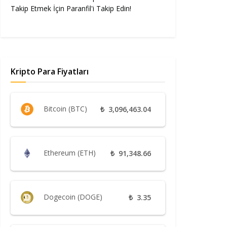
Takip Etmek İçin Paranfil'i Takip Edin!
Kripto Para Fiyatları
Bitcoin (BTC)
₺
3,096,463.04
Ethereum (ETH)
₺
91,348.66
Dogecoin (DOGE)
₺
3.35