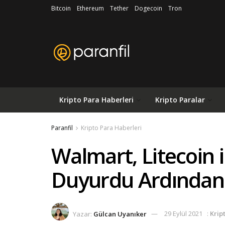
Bitcoin
Ethereum
Tether
Dogecoin
Tron
Kripto Para Haberleri
Kripto Paralar
Paranfil
Kripto Para Haberleri
Walmart, Litecoin i
Duyurdu Ardından 
Yazar:
Gülcan Uyanıker
29 Eylül 2021
:
Krip