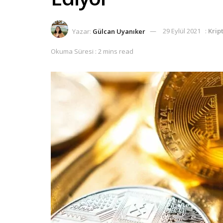
Yazar:
Gülcan Uyanıker
29 Eylül 2021
:
Krip
Okuma Süresi : 2 mins read