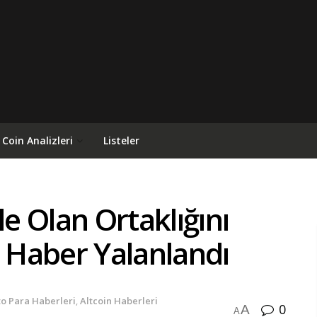
Coin Analizleri
Listeler
le Olan Ortaklığını
Haber Yalanlandı
to Para Haberleri
,
Altcoin Haberleri
0
A
A