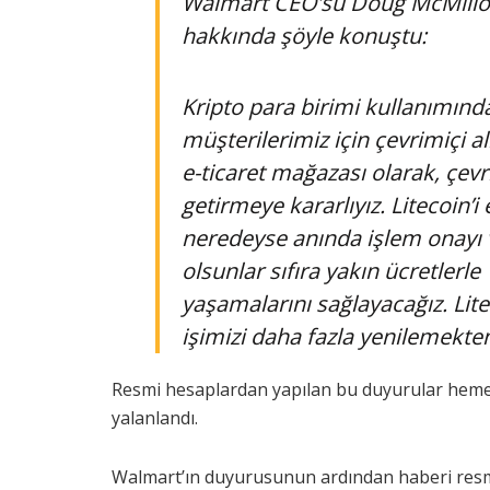
Walmart CEO’su Doug McMillon
hakkında şöyle konuştu:
Kripto para birimi kullanımın
müşterilerimiz için çevrimiçi al
e-ticaret mağazası olarak, çevr
getirmeye kararlıyız. Litecoin’i
neredeyse anında işlem onayı 
olsunlar sıfıra yakın ücretlerle
yaşamalarını sağlayacağız. Lite
işimizi daha fazla yenilemekten
Resmi hesaplardan yapılan bu duyurular hemen a
yalanlandı.
Walmart’ın duyurusunun ardından haberi resmi 