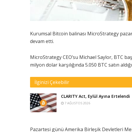
Kurumsal Bitcoin balinası MicroStrategy pazar
devam etti.
MicroStrategy CEO’su Michael Saylor, BTC baş
milyon dolar karşılığında 5.050 BTC satın aldığın
İlginizi Çekebilir
CLARITY Act, Eylül Ayına Ertelendi
7 AĞUSTOS 2026
Pazartesi günü Amerika Birleşik Devletleri M