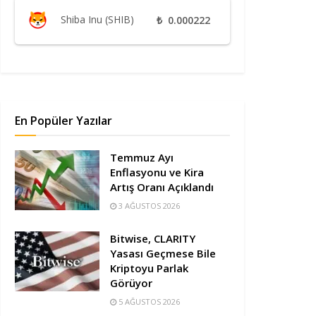
Shiba Inu (SHIB)
₺
0.000222
En Popüler Yazılar
Temmuz Ayı
Enflasyonu ve Kira
Artış Oranı Açıklandı
3 AĞUSTOS 2026
Bitwise, CLARITY
Yasası Geçmese Bile
Kriptoyu Parlak
Görüyor
5 AĞUSTOS 2026