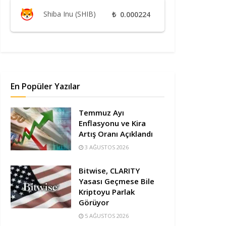
Shiba Inu (SHIB)
₺
0.000224
En Popüler Yazılar
Temmuz Ayı
Enflasyonu ve Kira
Artış Oranı Açıklandı
3 AĞUSTOS 2026
Bitwise, CLARITY
Yasası Geçmese Bile
Kriptoyu Parlak
Görüyor
5 AĞUSTOS 2026