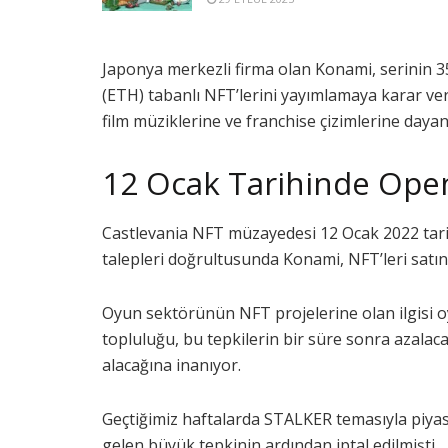
Japonya merkezli firma olan Konami, serinin 
(ETH) tabanlı NFT’lerini yayımlamaya karar ve
film müziklerine ve franchise çizimlerine day
12 Ocak Tarihinde Ope
Castlevania NFT müzayedesi 12 Ocak 2022 tarih
talepleri doğrultusunda Konami, NFT’leri satın 
Oyun sektörünün NFT projelerine olan ilgisi o
topluluğu, bu tepkilerin bir süre sonra azala
alacağına inanıyor.
Geçtiğimiz haftalarda STALKER temasıyla piya
gelen büyük tepkinin ardından iptal edilmişti.