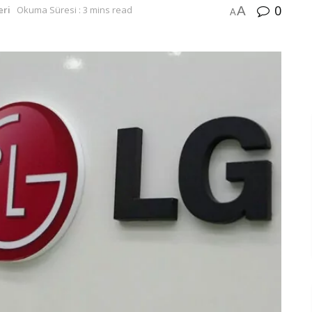
0
A
eri
Okuma Süresi : 3 mins read
A