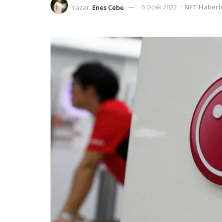
Yazar:
Enes Cebe
6 Ocak 2022
:
NFT Haberl