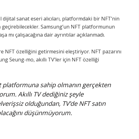
ijital sanat eseri alıcıları, platformdaki bir NFT’nin
den geçirebilecekler. Samsung’un NFT platformunun
aşa mı çalışacağına dair ayrıntılar açıklanmadı.
re NFT özelliğini getirmesini eleştiriyor. NFT pazarını
ng Seung-mo, akıllı TV’ler için NFT özelliği
t platformuna sahip olmanın gerçekten
orum. Akıllı TV dediğiniz şeyle
elverişsiz olduğundan, TV’de NFT satın
 olacağını düşünmüyorum.