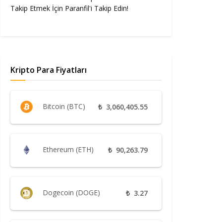
Takip Etmek İçin Paranfil'i Takip Edin!
Kripto Para Fiyatları
Bitcoin (BTC)
₺
3,060,405.55
Ethereum (ETH)
₺
90,263.79
Dogecoin (DOGE)
₺
3.27