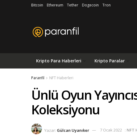
Bitcoin
Ethereum
Tether
Dogecoin
Tron
Kripto Para Haberleri
Kripto Paralar
Paranfil
NFT Haberleri
Ünlü Oyun Yayıncı
Koleksiyonu
Yazar:
Gülcan Uyanıker
7 Ocak 2022
:
NFT 