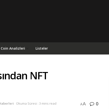
Coin Analizleri
Listeler
sından NFT
0
A
Haberleri
Okuma Süresi : 3 mins read
A