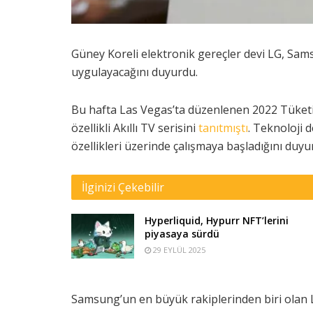
Güney Koreli elektronik gereçler devi LG, Sam
uygulayacağını duyurdu.
Bu hafta Las Vegas’ta düzenlenen 2022 Tüketi
özellikli Akıllı TV serisini
tanıtmıştı
. Teknoloji 
özellikleri üzerinde çalışmaya başladığını duyu
İlginizi Çekebilir
Hyperliquid, Hypurr NFT’lerini
piyasaya sürdü
29 EYLÜL 2025
Samsung’un en büyük rakiplerinden biri olan L