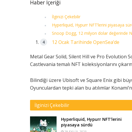
Haber İçeriği
İlginizi Çekebilir
Hyperliquid, Hypurr NFT’lerini piyasaya sü
Snoop Dogg, 12 milyon dolar değerinde N
12 Ocak Tarihinde OpenSea’de
Metal Gear Solid, Silent Hill ve Pro Evolution 
Castlevania temalı NFT koleksiyonlarını çıkarma
Bilindiği üzere Ubisoft ve Square Enix gibi bü
Oyunculardan tepki alan bu atılımlar Konami’n
İlginizi Çekebilir
Hyperliquid, Hypurr NFT’lerini
piyasaya sürdü
29 EYLÜL 2025