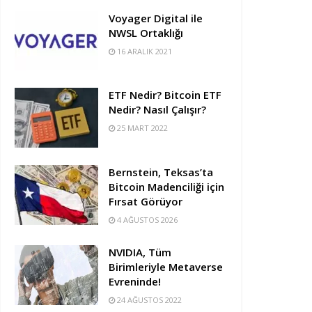
Voyager Digital ile
NWSL Ortaklığı
16 ARALIK 2021
ETF Nedir? Bitcoin ETF
Nedir? Nasıl Çalışır?
25 MART 2022
Bernstein, Teksas’ta
Bitcoin Madenciliği için
Fırsat Görüyor
4 AĞUSTOS 2026
NVIDIA, Tüm
Birimleriyle Metaverse
Evreninde!
24 AĞUSTOS 2022