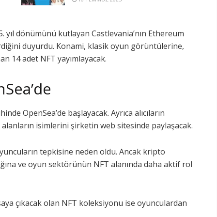
35. yıl dönümünü kutlayan Castlevania’nın Ethereum
rdiğini duyurdu. Konami, klasik oyun görüntülerine,
anan 14 adet NFT yayımlayacak.
nSea’de
inde OpenSea’de başlayacak. Ayrıca alıcıların
alanların isimlerini şirketin web sitesinde paylaşacak.
yuncuların tepkisine neden oldu. Ancak kripto
cağına ve oyun sektörünün NFT alanında daha aktif rol
saya çıkacak olan NFT koleksiyonu ise oyunculardan