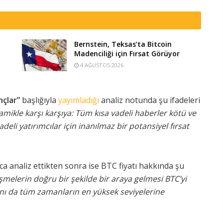
Bernstein, Teksas’ta Bitcoin
Madenciliği için Fırsat Görüyor
4 AĞUSTOS 2026
nçlar”
başlığıyla
yayımladığı
analiz notunda şu ifadeleri
amikle karşı karşıya: Tüm kısa vadeli haberler kötü ve
deli yatırımcılar için inanılmaz bir potansiyel fırsat
a analiz ettikten sonra ise BTC fiyatı hakkında şu
elişmelerin doğru bir şekilde bir araya gelmesi BTC’yi
tını da tüm zamanların en yüksek seviyelerine