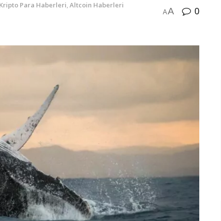
Kripto Para Haberleri
,
Altcoin Haberleri
0
A
A