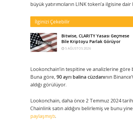
büyük yatırımcıların LINK token’a ilgisine dair
İlginizi Çekebilir
Bitwise, CLARITY Yasası Geçmese
Bile Kriptoyu Parlak Görüyor
5 AĞUSTOS 2026
Lookonchain’in tespitine ve analizlerine göre b
Buna göre,
90 ayrı balina cüzdanı
nın Binance’
aldığı görülüyor.
Lookonchain, daha önce 2 Temmuz 2024 tarihi
Chainlink satın aldığını belirlemiş ve bunu yin
paylaşmıştı
.