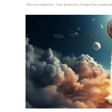
:
Bitcoin Haberleri
,
Coin Analizleri
,
Kripto Para Haberle