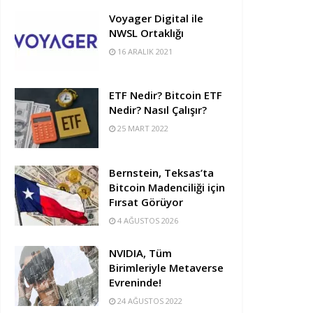
Voyager Digital ile
NWSL Ortaklığı
16 ARALIK 2021
ETF Nedir? Bitcoin ETF
Nedir? Nasıl Çalışır?
25 MART 2022
Bernstein, Teksas’ta
Bitcoin Madenciliği için
Fırsat Görüyor
4 AĞUSTOS 2026
NVIDIA, Tüm
Birimleriyle Metaverse
Evreninde!
24 AĞUSTOS 2022