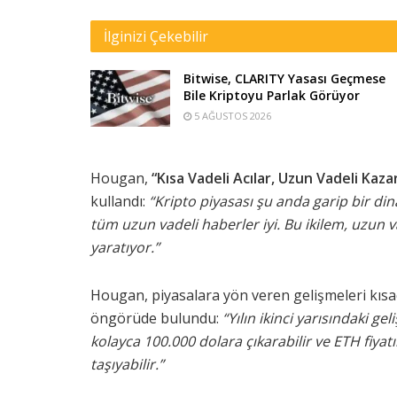
İlginizi Çekebilir
Bitwise, CLARITY Yasası Geçmese
Bile Kriptoyu Parlak Görüyor
5 AĞUSTOS 2026
Hougan,
“Kısa Vadeli Acılar, Uzun Vadeli Kaza
kullandı:
“Kripto piyasası şu anda garip bir din
tüm uzun vadeli haberler iyi. Bu ikilem, uzun va
yaratıyor.”
Hougan, piyasalara yön veren gelişmeleri kısac
öngörüde bulundu:
“Yılın ikinci yarısındaki g
kolayca 100.000 dolara çıkarabilir ve ETH fiya
taşıyabilir.”