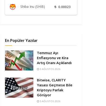
Shiba Inu (SHIB)
₺
0.00023
En Popüler Yazılar
Temmuz Ayı
Enflasyonu ve Kira
Artış Oranı Açıklandı
3 AĞUSTOS 2026
Bitwise, CLARITY
Yasası Geçmese Bile
Kriptoyu Parlak
Görüyor
5 AĞUSTOS 2026