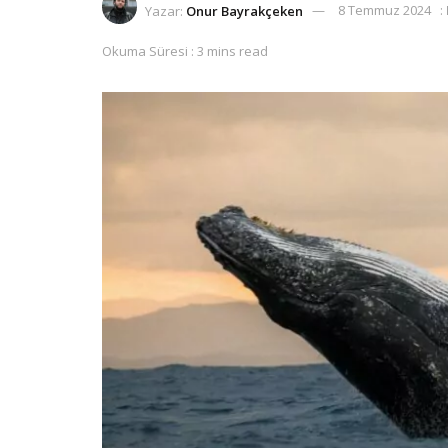
Yazar:
Onur Bayrakçeken
8 Temmuz 2024
:
Okuma Süresi : 3 mins read