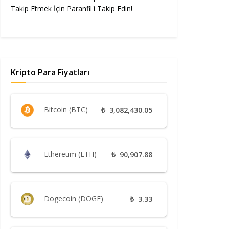
Takip Etmek İçin Paranfil'i Takip Edin!
Kripto Para Fiyatları
Bitcoin (BTC)
₺
3,082,430.05
Ethereum (ETH)
₺
90,907.88
Dogecoin (DOGE)
₺
3.33