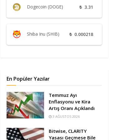
Dogecoin (DOGE)
₺
3.31
Shiba Inu (SHIB)
₺
0.000218
En Popüler Yazılar
Temmuz Ayı
Enflasyonu ve Kira
Artış Oranı Açıklandı
3 AĞUSTOS 2026
Bitwise, CLARITY
Yasası Geçmese Bile