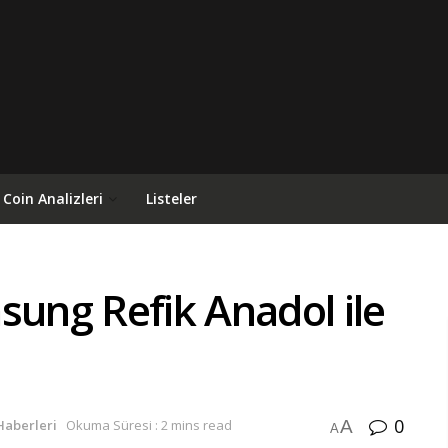
Coin Analizleri
Listeler
sung Refik Anadol ile
0
A
Haberleri
Okuma Süresi : 2 mins read
A