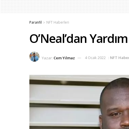
Paranfil
NFT Haberleri
O’Neal’dan Yardım 
Yazar:
Cem Yilmaz
4 Ocak 2022
:
NFT Haber