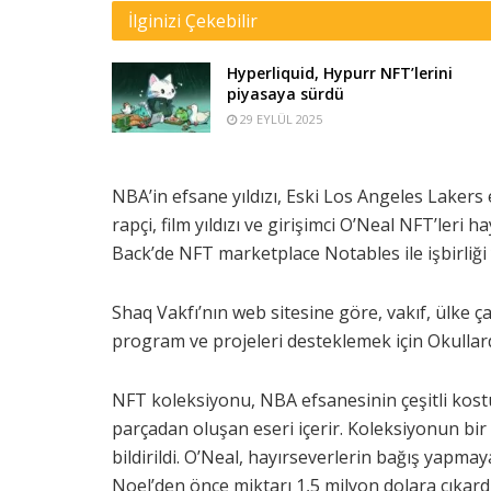
İlginizi Çekebilir
Hyperliquid, Hypurr NFT’lerini
piyasaya sürdü
29 EYLÜL 2025
NBA’in efsane yıldızı, Eski Los Angeles Lakers
rapçi, film yıldızı ve girişimci O’Neal NFT’leri h
Back’de NFT marketplace Notables ile işbirliği 
Shaq Vakfı’nın web sitesine göre, vakıf, ülke ç
program ve projeleri desteklemek için Okullard
NFT koleksiyonu, NBA efsanesinin çeşitli kostü
parçadan oluşan eseri içerir. Koleksiyonun bir 
bildirildi. O’Neal, hayırseverlerin bağış yapm
Noel’den önce miktarı 1,5 milyon dolara çıkard