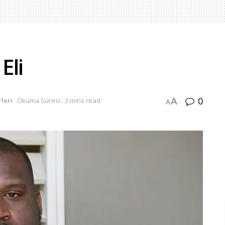
Eli
0
A
leri
Okuma Süresi : 3 mins read
A