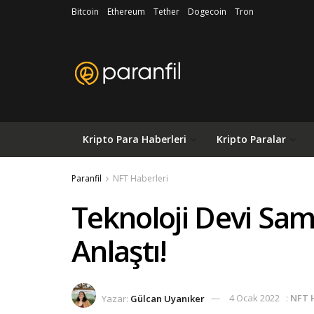
Bitcoin
Ethereum
Tether
Dogecoin
Tron
Kripto Para Haberleri
Kripto Paralar
Paranfil
NFT Haberleri
Teknoloji Devi Sam
Anlaştı!
Yazar:
Gülcan Uyanıker
4 Ocak 2022
:
NFT 