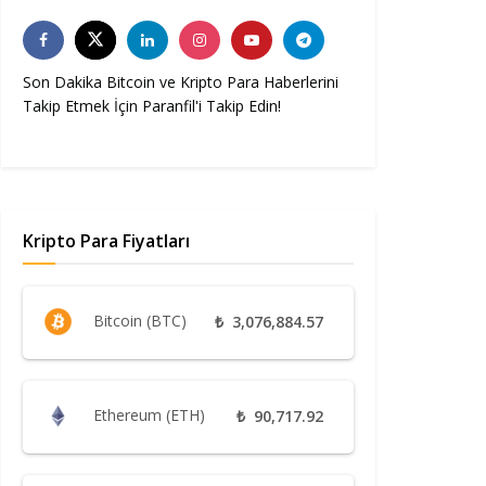
Son Dakika Bitcoin ve Kripto Para Haberlerini
Takip Etmek İçin Paranfil'i Takip Edin!
Kripto Para Fiyatları
Bitcoin (BTC)
₺
3,076,884.57
Ethereum (ETH)
₺
90,717.92