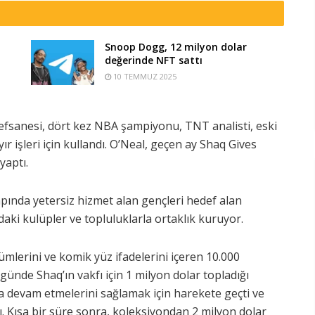
Snoop Dogg, 12 milyon dolar
değerinde NFT sattı
10 TEMMUZ 2025
 efsanesi, dört kez NBA şampiyonu, TNT analisti, eski
ayır işleri için kullandı. O’Neal, geçen ay Shaq Gives
yaptı.
apında yetersiz hizmet alan gençleri hedef alan
aki kulüpler ve topluluklarla ortaklık kuruyor.
mlerini ve komik yüz ifadelerini içeren 10.000
günde Shaq’ın vakfı için 1 milyon dolar topladığı
aya devam etmelerini sağlamak için harekete geçti ve
ı. Kısa bir süre sonra, koleksiyondan 2 milyon dolar