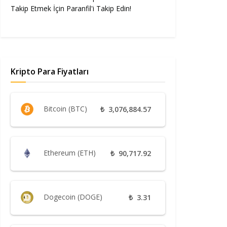
Takip Etmek İçin Paranfil'i Takip Edin!
Kripto Para Fiyatları
Bitcoin (BTC)
₺
3,076,884.57
Ethereum (ETH)
₺
90,717.92
Dogecoin (DOGE)
₺
3.31