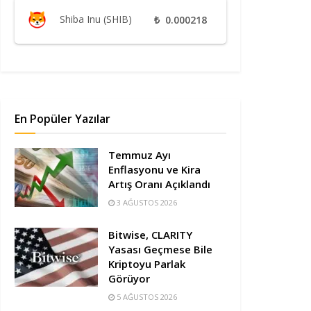
Shiba Inu (SHIB)
₺
0.000218
En Popüler Yazılar
Temmuz Ayı
Enflasyonu ve Kira
Artış Oranı Açıklandı
3 AĞUSTOS 2026
Bitwise, CLARITY
Yasası Geçmese Bile
Kriptoyu Parlak
Görüyor
5 AĞUSTOS 2026