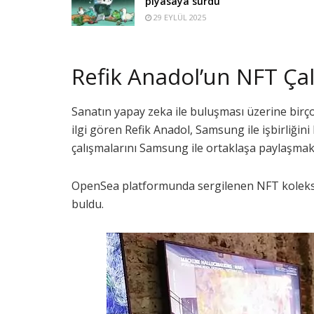
piyasaya sürdü
29 EYLÜL 2025
Refik Anadol’un NFT Çal
Sanatın yapay zeka ile buluşması üzerine birç
ilgi gören Refik Anadol, Samsung ile işbirliğin
çalışmalarını Samsung ile ortaklaşa paylaşma
OpenSea platformunda sergilenen NFT koleksiyon
buldu.