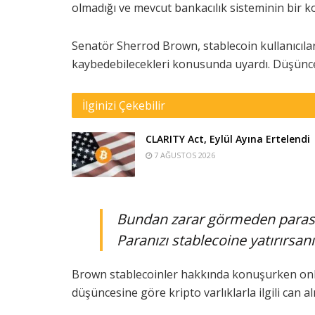
olmadığı ve mevcut bankacılık sisteminin bir kop
Senatör Sherrod
Brown, stablecoin kullanıcıla
kaybedebilecekleri konusunda uyardı. Düşüncele
İlginizi Çekebilir
CLARITY Act, Eylül Ayına Ertelendi
7 AĞUSTOS 2026
Bundan zarar görmeden parasını 
Paranızı stablecoine yatırırsanı
Brown stablecoinler hakkında konuşurken onla
düşüncesine göre kripto varlıklarla ilgili can alı