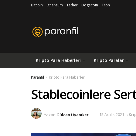
Bitcoin
Ethereum
Tether
Dogecoin
Tron
Kripto Para Haberleri
Kripto Paralar
Paranfil
Kripto Para Haberleri
Stablecoinlere Sert 
Yazar:
Gülcan Uyanıker
15 Aralık 2021
:
Kri