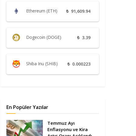
Ethereum (ETH)
₺
91,609.94
Dogecoin (DOGE)
₺
3.39
Shiba Inu (SHIB)
₺
0.000223
En Popüler Yazılar
Temmuz Ayı
Enflasyonu ve Kira
Artış Oranı Açıklandı