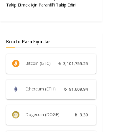
Takip Etmek İçin Paranfil'i Takip Edin!
Kripto Para Fiyatları
Bitcoin (BTC)
₺
3,101,755.25
Ethereum (ETH)
₺
91,609.94
Dogecoin (DOGE)
₺
3.39