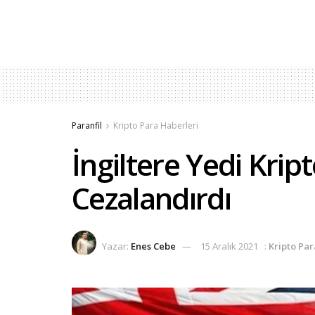
Paranfil
Kripto Para Haberleri
İngiltere Yedi Krip
Cezalandırdı
Yazar:
Enes Cebe
15 Aralık 2021
:
Kripto Par