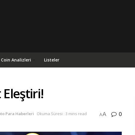
Coin Analizleri
Listeler
Eleştiri!
0
A
pto Para Haberleri
Okuma Süresi : 3 mins read
A