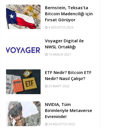
Bernstein, Teksas’ta
Bitcoin Madenciliği için
Fırsat Görüyor
4 AĞUSTOS 2026
Voyager Digital ile
NWSL Ortaklığı
16 ARALIK 2021
ETF Nedir? Bitcoin ETF
Nedir? Nasıl Çalışır?
25 MART 2022
NVIDIA, Tüm
Birimleriyle Metaverse
Evreninde!
24 AĞUSTOS 2022