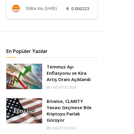
Shiba Inu (SHIB)
₺
0.000223
En Popüler Yazılar
Temmuz Ayı
Enflasyonu ve Kira
Artış Oranı Açıklandı
3 AĞUSTOS 2026
Bitwise, CLARITY
Yasası Geçmese Bile
Kriptoyu Parlak
Görüyor
5 AĞUSTOS 2026