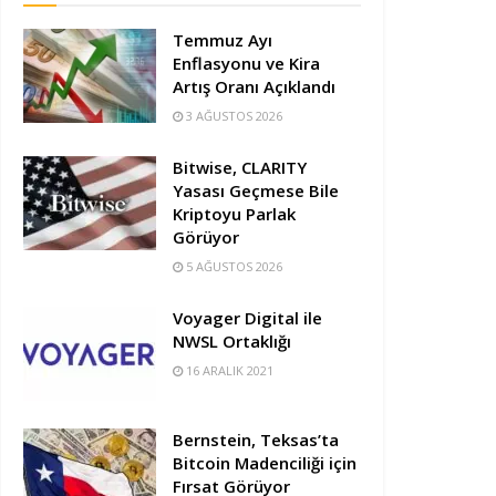
Temmuz Ayı
Enflasyonu ve Kira
Artış Oranı Açıklandı
3 AĞUSTOS 2026
Bitwise, CLARITY
Yasası Geçmese Bile
Kriptoyu Parlak
Görüyor
5 AĞUSTOS 2026
Voyager Digital ile
NWSL Ortaklığı
16 ARALIK 2021
Bernstein, Teksas’ta
Bitcoin Madenciliği için
Fırsat Görüyor