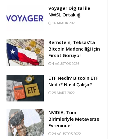
Voyager Digital ile
NWSL Ortaklığı
16 ARALIK 2021
Bernstein, Teksas’ta
Bitcoin Madenciliği için
Fırsat Görüyor
4 AĞUSTOS 2026
ETF Nedir? Bitcoin ETF
Nedir? Nasıl Çalışır?
25 MART 2022
NVIDIA, Tüm
Birimleriyle Metaverse
Evreninde!
24 AĞUSTOS 2022