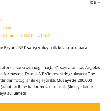
Hide
rdü
FT sattı
cek Coinler: ETH, BTC, USD
 Bryant NFT satışı yoluyla ilk kez kripto para
ptors’a karşı oynadığı maçta 81 sayı atan Los Angeles
t formasıdır. Forma, NBA’in resmi doğrulayıcısı The
dan fotoğraf ile eşleştirildi.
Müzayede 200.000
22 Şubat tarihine kadar mevcut olacak. Şimdiye kadar,
saya sürülmedi.