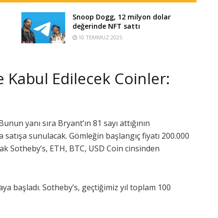
Snoop Dogg, 12 milyon dolar
değerinde NFT sattı
10 TEMMUZ 2025
 Kabul Edilecek Coinler:
 Bunun yanı sıra Bryant’ın 81 sayı attığının
atışa sunulacak. Gömleğin başlangıç ​​fiyatı 200.000
rak Sotheby’s, ETH, BTC, USD Coin cinsinden
ya başladı. Sotheby’s, geçtiğimiz yıl toplam 100