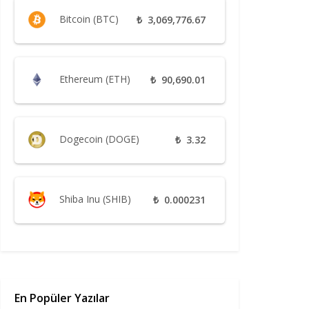
Bitcoin (BTC)
₺
3,069,776.67
Ethereum (ETH)
₺
90,690.01
Dogecoin (DOGE)
₺
3.32
Shiba Inu (SHIB)
₺
0.000231
En Popüler Yazılar