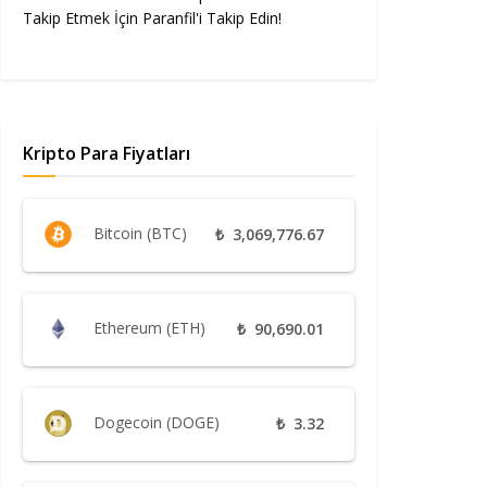
Takip Etmek İçin Paranfil'i Takip Edin!
Kripto Para Fiyatları
Bitcoin (BTC)
₺
3,069,776.67
Ethereum (ETH)
₺
90,690.01
Dogecoin (DOGE)
₺
3.32