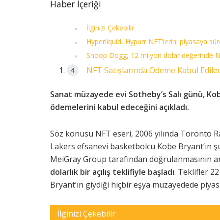
Haber İçeriği
İlginizi Çekebilir
Hyperliquid, Hypurr NFT’lerini piyasaya sü
Snoop Dogg, 12 milyon dolar değerinde N
NFT Satışlarında Ödeme Kabul Edile
Sanat müzayede evi Sotheby’s Salı günü, Kobe
ödemelerini kabul edeceğini açıkladı.
Söz konusu NFT eseri, 2006 yılında Toronto Ra
Lakers efsanevi basketbolcu Kobe Bryant’ın şu
MeiGray Group tarafından doğrulanmasının ardın
dolarlık bir açılış teklifiyle başladı
. Teklifler 
Bryant’ın giydiği hiçbir eşya müzayedede piya
İlginizi Çekebilir