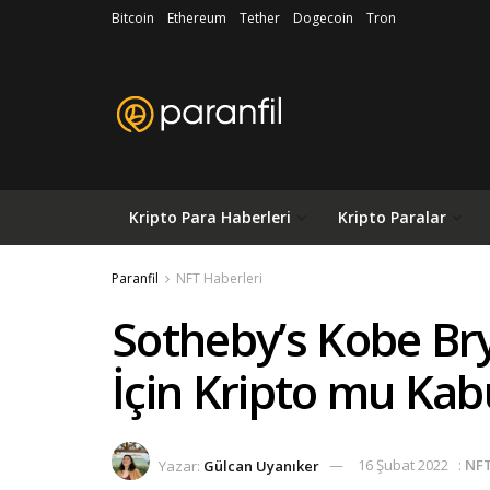
Bitcoin
Ethereum
Tether
Dogecoin
Tron
Kripto Para Haberleri
Kripto Paralar
Paranfil
NFT Haberleri
Sotheby’s Kobe Br
İçin Kripto mu Kab
Yazar:
Gülcan Uyanıker
16 Şubat 2022
:
NFT