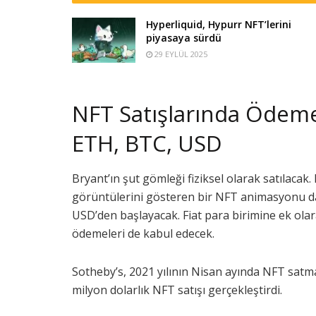
Hyperliquid, Hypurr NFT’lerini
piyasaya sürdü
29 EYLÜL 2025
NFT Satışlarında Ödeme
ETH, BTC, USD
Bryant’ın şut gömleği fiziksel olarak satılacak.
görüntülerini gösteren bir NFT animasyonu da s
USD’den başlayacak. Fiat para birimine ek ola
ödemeleri de kabul edecek.
Sotheby’s, 2021 yılının Nisan ayında NFT satma
milyon dolarlık NFT satışı gerçekleştirdi.