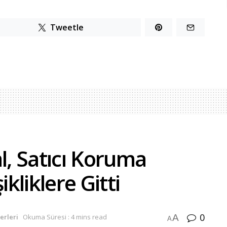
Tweetle
, Satıcı Koruma
liklere Gitti
0
A
erleri
Okuma Süresi : 4 mins read
A