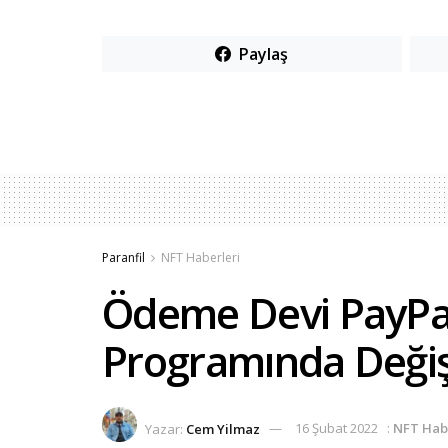
Paylaş
Paranfil
NFT Haberleri
Ödeme Devi PayPal
Programında Değişik
Yazar:
Cem Yilmaz
16 Şubat 2022
:
NFT Hab