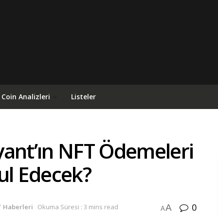
Coin Analizleri
Listeler
yant’ın NFT Ödemeleri
ul Edecek?
0
A
 Haberleri
Okuma Süresi : 3 mins read
A