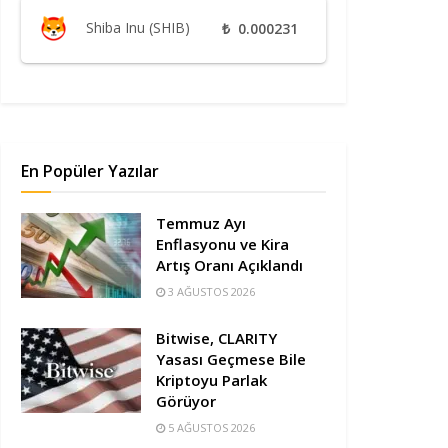
Shiba Inu (SHIB)
₺
0.000231
En Popüler Yazılar
Temmuz Ayı
Enflasyonu ve Kira
Artış Oranı Açıklandı
3 AĞUSTOS 2026
Bitwise, CLARITY
Yasası Geçmese Bile
Kriptoyu Parlak
Görüyor
5 AĞUSTOS 2026