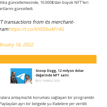
litika güncellemesinde, 10.000$’dan büyük NFT’leri
tlarını güncelledi.
T transactions from its merchant-
gram
https://t.co/XXEEbuM14G
bruary 16, 2022
Snoop Dogg, 12 milyon dolar
değerinde NFT sattı
10 TEMMUZ 2025
alara anlaşmazlık koruması sağlayan bir programdır.
ylaşılan ayrı bir belgede şu ifadelere yer verildi: