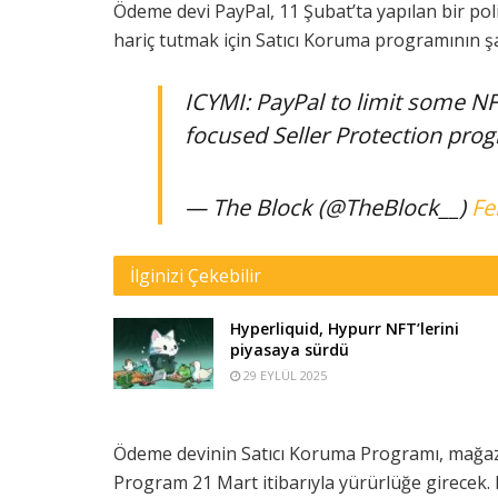
Ödeme devi PayPal, 11 Şubat’ta yapılan bir po
hariç tutmak için Satıcı Koruma programının şar
ICYMI: PayPal to limit some NF
focused Seller Protection pro
— The Block (@TheBlock__)
Fe
İlginizi Çekebilir
Hyperliquid, Hypurr NFT’lerini
piyasaya sürdü
29 EYLÜL 2025
Ödeme devinin Satıcı Koruma Programı, mağaz
Program 21 Mart itibarıyla yürürlüğe girecek. Pa