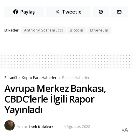
Paylaş
Tweetle
Etiketler:
Anthony Scaramucci
Bitcoin
Ethereum
Paranfil
Kripto Para Haberleri
Bitcoin Haberleri
Avrupa Merkez Bankası,
CBDC’lerle İlgili Rapor
Yayınladı
Yazar:
İpek Kulaksız
4 Ağustos 2022
A
A