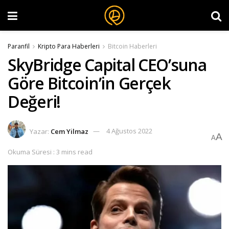
Paranfil
Kripto Para Haberleri
Bitcoin Haberleri
SkyBridge Capital CEO’suna
Göre Bitcoin’in Gerçek
Değeri!
Yazar:
Cem Yilmaz
4 Ağustos 2022
A
A
Okuma Süresi : 3 mins read