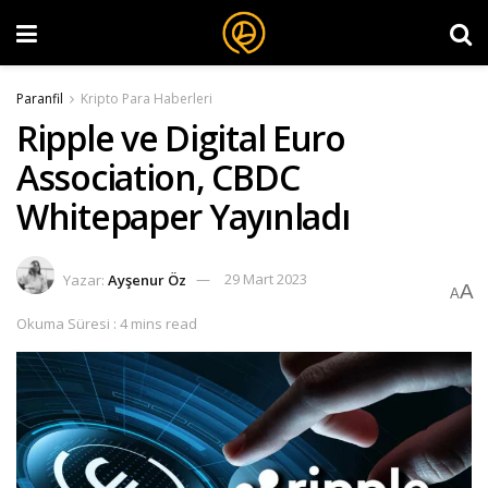
Paranfil
Kripto Para Haberleri
Ripple ve Digital Euro
Association, CBDC
Whitepaper Yayınladı
Yazar:
Ayşenur Öz
29 Mart 2023
A
A
Okuma Süresi : 4 mins read