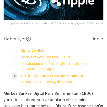
ripple-ve-digital-euro-association-CBDC-Whitepaper-yayinladi-2023-paranfil
Haber İçeriği
Hide
İlginizi Çekebilir
Ondo Network Piyasaya Sürüldü
Kanada Kripto Haftası Başladı: Dev İsimler
Toronto’da Buluşuyor
CBDC için küresel olarak minimum
standartlara ihtiyaç duyuluyor
Merkez Bankası Dijital Para Birimi’
nin tüm
(CBDC)
yönlerini, mahremiyeti ve bunların etkileşimini
açıklayan bir tanıtım belgesi,
Digital Euro Association’ın