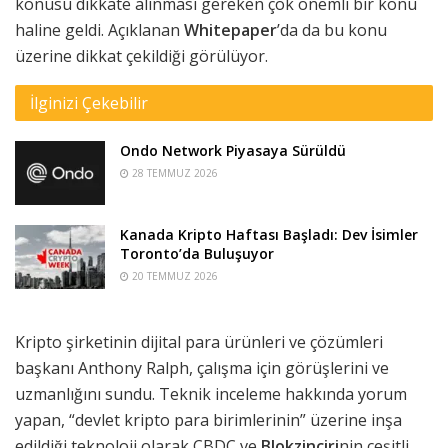
konusu dikkate alınması gereken çok önemli bir konu
haline geldi. Açıklanan
Whitepaper
’da da bu konu
üzerine dikkat çekildiği görülüyor.
İlginizi Çekebilir
Ondo Network Piyasaya Sürüldü
28 TEMMUZ 2026
Kanada Kripto Haftası Başladı: Dev İsimler
Toronto’da Buluşuyor
20 TEMMUZ 2026
Kripto şirketinin dijital para ürünleri ve çözümleri
başkanı Anthony Ralph, çalışma için görüşlerini ve
uzmanlığını sundu. Teknik inceleme hakkında yorum
yapan, “devlet kripto para birimlerinin” üzerine inşa
edildiği teknoloji olarak CBDC ve
Blokzinciri
nin çeşitli