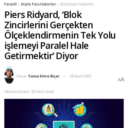
Paranfil
Kripto Para Haberleri
Blockchain Haberleri
Piers Ridyard, ‘Blok
Zincirlerini Gerçekten
Ölçeklendirmenin Tek Yolu
işlemeyi Paralel Hale
Getirmektir’ Diyor
Yazar:
Yunus Emre Biçer
28 Mart 2023
A
A
Okuma Süresi : 35 mins read