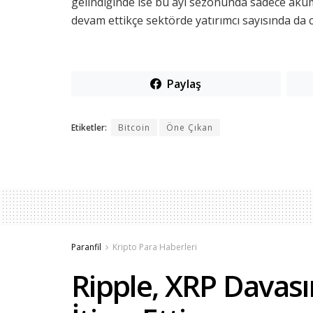
gelindiğinde ise bu ayı sezonunda sadece akü
devam ettikçe sektörde yatırımcı sayısında da 
Paylaş
Etiketler:
Bitcoin
Öne Çıkan
Paranfil
Kripto Para Haberleri
Ripple, XRP Davası