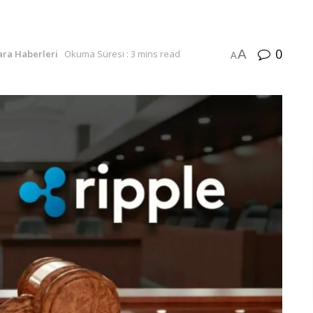
0
A
ara Haberleri
Okuma Süresi : 3 mins read
A