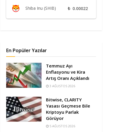
Shiba Inu (SHIB)
₺
0.00022
En Popüler Yazılar
Temmuz Ayı
Enflasyonu ve Kira
Artış Oranı Açıklandı
3 AĞUSTOS 2026
Bitwise, CLARITY
Yasası Geçmese Bile
Kriptoyu Parlak
Görüyor
5 AĞUSTOS 2026