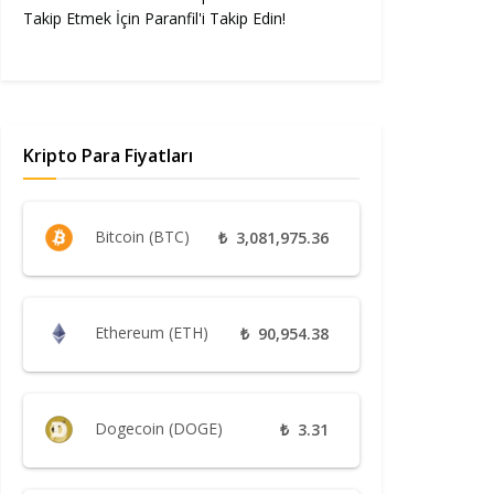
Takip Etmek İçin Paranfil'i Takip Edin!
Kripto Para Fiyatları
Bitcoin (BTC)
₺
3,081,975.36
Ethereum (ETH)
₺
90,954.38
Dogecoin (DOGE)
₺
3.31