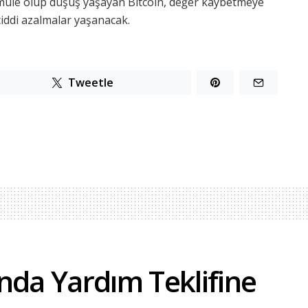
müle olup düşüş yaşayan Bitcoin, değer kaybetmeye
ciddi azalmalar yaşanacak.
Tweetle
nda Yardım Teklifine