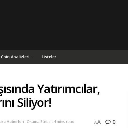
Coin Analizleri
Listeler
ısında Yatırımcılar,
ı Siliyor!
0
A
Para Haberleri
Okuma Süresi : 4 mins read
A