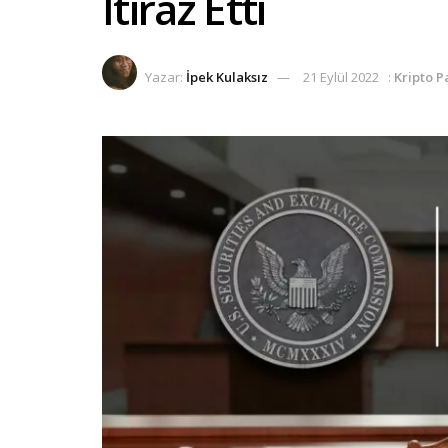
İtiraz Etti
Yazar:
İpek Kulaksız
21 Eylül 2022
:
Kripto P