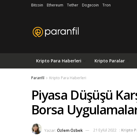
Bitcoin
Ethereum
Tether
Dogecoin
Tron
Kripto Para Haberleri
Kripto Paralar
Paranfil
Kripto Para Haberleri
Piyasa Düşüşü Karş
Borsa Uygulamaların
Yazar:
Özlem Özbek
21 Eylül 2022
:
Kripto 