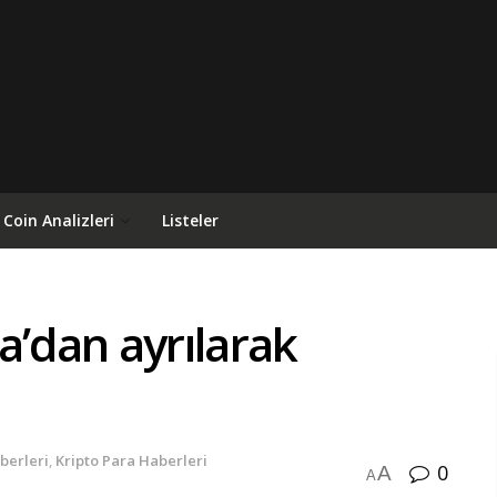
Coin Analizleri
Listeler
a’dan ayrılarak
berleri
,
Kripto Para Haberleri
0
A
A