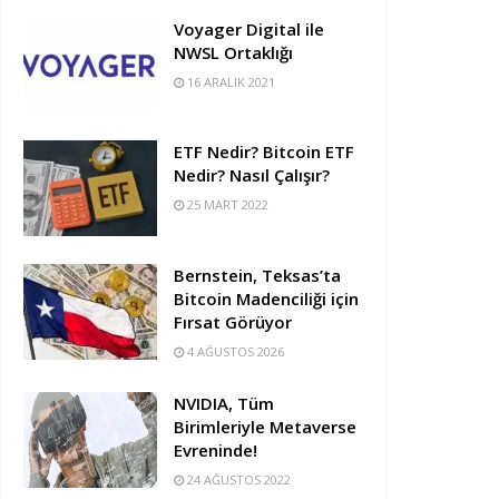
Voyager Digital ile
NWSL Ortaklığı
16 ARALIK 2021
ETF Nedir? Bitcoin ETF
Nedir? Nasıl Çalışır?
25 MART 2022
Bernstein, Teksas’ta
Bitcoin Madenciliği için
Fırsat Görüyor
4 AĞUSTOS 2026
NVIDIA, Tüm
Birimleriyle Metaverse
Evreninde!
24 AĞUSTOS 2022