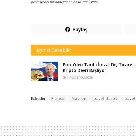
profesyonel bir danışmana başvurmalısınız.
Paylaş
İlginizi Çekebilir
Putin’den Tarihi İmza: Dış Ticaret
Kripto Devri Başlıyor
6 AĞUSTOS 2026
Etiketler:
Fransa
Macron
pavel durov
pavel