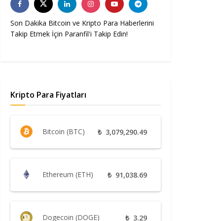
Son Dakika Bitcoin ve Kripto Para Haberlerini
Takip Etmek İçin Paranfil'i Takip Edin!
Kripto Para Fiyatları
Bitcoin (BTC)
₺
3,079,290.49
Ethereum (ETH)
₺
91,038.69
Dogecoin (DOGE)
₺
3.29