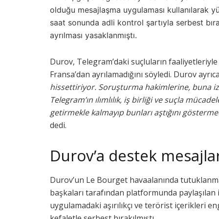
olduğu mesajlaşma uygulaması kullanılarak yürü
saat sonunda adli kontrol şartıyla serbest b
ayrılması yasaklanmıştı.
Durov, Telegram’daki suçluların faaliyetleriyle
Fransa’dan ayrılamadığını söyledi. Durov ayrıc
hissettiriyor. Soruşturma hakimlerine, buna izi
Telegram’ın ılımlılık, iş birliği ve suçla mücad
getirmekle kalmayıp bunları aştığını gösterme
dedi.
Durov’a destek mesajlar
Durov’un Le Bourget havaalanında tutuklanmas
başkaları tarafından platformunda paylaşılan iç
uygulamadaki aşırılıkçı ve terörist içerikleri 
kefaletle serbest bırakılmıştı.