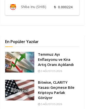
Shiba Inu (SHIB)
₺
0.000224
En Popüler Yazılar
Temmuz Ayı
Enflasyonu ve Kira
Artış Oranı Açıklandı
3 AĞUSTOS 2026
Bitwise, CLARITY
Yasası Geçmese Bile
Kriptoyu Parlak
Görüyor
5 AĞUSTOS 2026