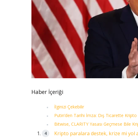
Haber İçeriği
İlginizi Çekebilir
Putin’den Tarihi İmza: Dış Ticarette Kripto
Bitwise, CLARITY Yasası Geçmese Bile Kr
Kripto paralara destek, krize mi yol 