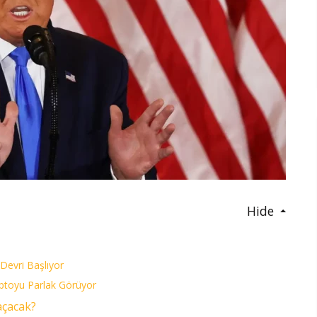
Hide
 Devri Başlıyor
iptoyu Parlak Görüyor
açacak?