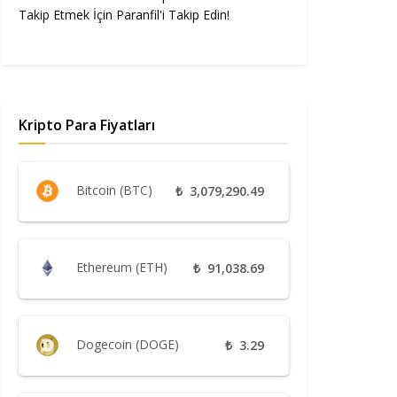
Takip Etmek İçin Paranfil'i Takip Edin!
Kripto Para Fiyatları
Bitcoin (BTC)
₺
3,079,290.49
Ethereum (ETH)
₺
91,038.69
Dogecoin (DOGE)
₺
3.29