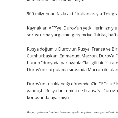
900 milyondan fazla aktif kullanıcısıyla Teleg
Kaynaklar, AFP’ye, Durov’un yetkililerin izniyle
soruşturma yargıcının girişimciye “birkaç hafta”
Rusya doğumlu Durov’un Rusya, Fransa ve Birle
Cumhurbaşkanı Emmanuel Macron, Durov’a Fran
bunun “dünyada parlayanlar”la ilgili bir “stra
Durov’un sorgulama sırasında Macron ile olan ba
Durov’un tutuklandığı dönemde X’in CEO’su Elo
yapmıştı. Rusya hükümeti de Fransa’yı Durov’a
konusunda uyarmıştı.
Bu yazı yalnızca bilgilendirme amaçlıdır ve yatırım tavsiyesi niteliğ