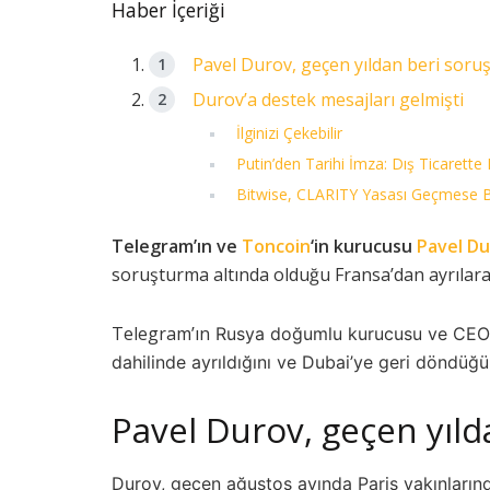
Haber İçeriği
Pavel Durov, geçen yıldan beri soru
Durov’a destek mesajları gelmişti
İlginizi Çekebilir
Putin’den Tarihi İmza: Dış Ticarette 
Bitwise, CLARITY Yasası Geçmese Bi
Telegram’ın ve
Toncoin
‘in kurucusu
Pavel D
soruşturma altında olduğu Fransa’dan ayrılarak
Telegram’ın
Rusya doğumlu kurucusu ve CEO’su 
dahilinde ayrıldığını ve Dubai’ye geri döndüğü
Pavel Durov, geçen yıld
Durov, geçen ağustos ayında Paris yakınlarınd