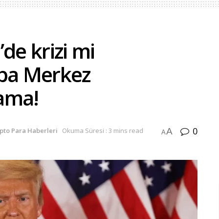
de krizi mi
upa Merkez
ama!
0
A
ipto Para Haberleri
Okuma Süresi : 3 mins read
A