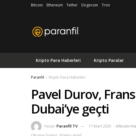
Bitcoin
Ethereum
Tether
Dogecoin
Tron
Kripto Para Haberleri
Kripto Paralar
Paranfil
Kripto Para Haberleri
Pavel Durov, Frans
Dubai’ye geçti
Yazar:
Paranfil TV
17 Mart 2025
:
Altcoin Ha
Okuma Süresi : 8 mins read