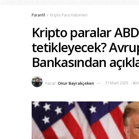
Paranfil
Kripto Para Haberleri
Kripto paralar ABD’
tetikleyecek? Avr
Bankasından açıkl
Yazar:
Onur Bayrakçeken
17 Mart 2025
:
Kr