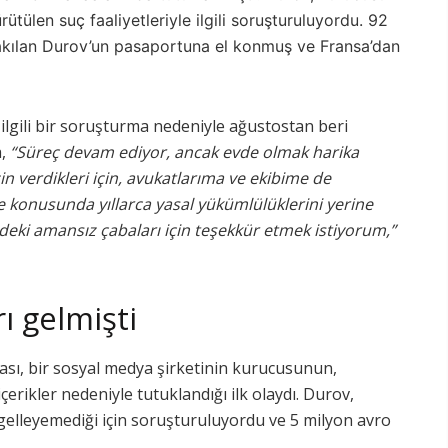
tülen suç faaliyetleriyle ilgili soruşturuluyordu. 92
ırakılan Durov’un pasaportuna el konmuş ve Fransa’dan
 ilgili bir soruşturma nedeniyle ağustostan beri
a,
“Süreç devam ediyor, ancak evde olmak harika
n verdikleri için, avukatlarıma ve ekibime de
ele konusunda yıllarca yasal yükümlülüklerini yerine
deki amansız çabaları için teşekkür etmek istiyorum,”
ı gelmişti
ı, bir sosyal medya şirketinin kurucusunun,
erikler nedeniyle tutuklandığı ilk olaydı. Durov,
engelleyemediği için soruşturuluyordu ve 5 milyon avro