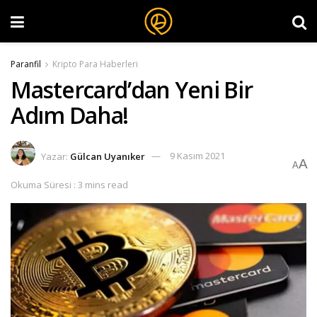
Paranfil
Kripto Para Haberleri
Mastercard’dan Yeni Bir
Adım Daha!
Yazar:
Gülcan Uyanıker
9 Kasım 2021
A
A
Okuma Süresi : 3 mins read