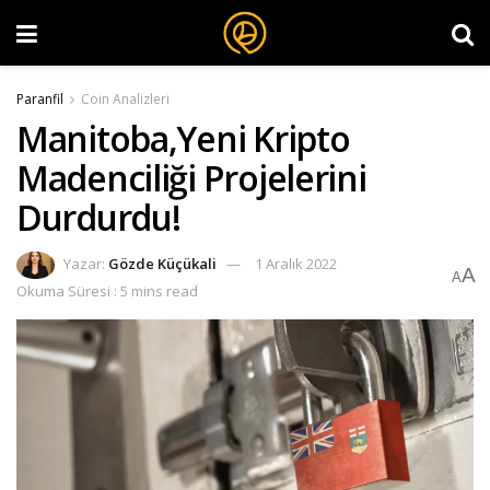
Paranfil
Coin Analizleri
Manitoba,Yeni Kripto
Madenciliği Projelerini
Durdurdu!
Yazar:
Gözde Küçükali
1 Aralık 2022
A
A
Okuma Süresi : 5 mins read