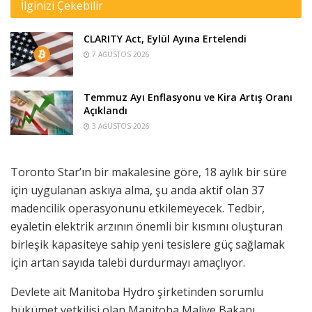
İlginizi Çekebilir
CLARITY Act, Eylül Ayına Ertelendi
7 AĞUSTOS 2026
Temmuz Ayı Enflasyonu ve Kira Artış Oranı
Açıklandı
3 AĞUSTOS 2026
Toronto Star’ın bir makalesine göre, 18 aylık bir süre
için uygulanan askıya alma, şu anda aktif olan 37
madencilik operasyonunu etkilemeyecek. Tedbir,
eyaletin elektrik arzının önemli bir kısmını oluşturan
birleşik kapasiteye sahip yeni tesislere güç sağlamak
için artan sayıda talebi durdurmayı amaçlıyor.
Devlete ait Manitoba Hydro şirketinden sorumlu
hükümet yetkilisi olan Manitoba Maliye Bakanı