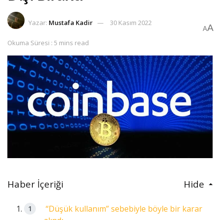
Yazar:
Mustafa Kadir
30 Kasım 2022
A
A
Okuma Süresi : 5 mins read
Haber İçeriği
Hide
“Düşük kullanım” sebebiyle böyle bir karar