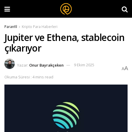
Paranfil
Kripto Para Haberleri
Jupiter ve Ethena, stablecoin
çıkarıyor
Yazar:
Onur Bayrakçeken
9 Ekim 2025
A
A
Okuma Süresi : 4 mins read