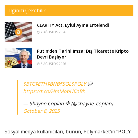
İlginizi Çekebilir
CLARITY Act, Eylül Ayına Ertelendi
7 AĞUSTOS 2026
Putin’den Tarihi İmza: Dış Ticarette Kripto
Devri Başlıyor
6 AĞUSTOS 2026
$BTC
$ETH
$BNB
$SOL
$POLY
🤔
https://t.co/HmMobU6nBh
— Shayne Coplan 🦅 (@shayne_coplan)
October 8, 2025
Sosyal medya kullanıcıları, bunun, Polymarket’in
“POLY