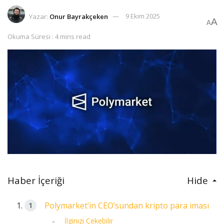
Yazar:
Onur Bayrakçeken
9 Ekim 2025
A
A
Okuma Süresi : 4 mins read
Haber İçeriği
Hide
Polymarket’in CEO’sundan kripto para iması
İlginizi Çekebilir