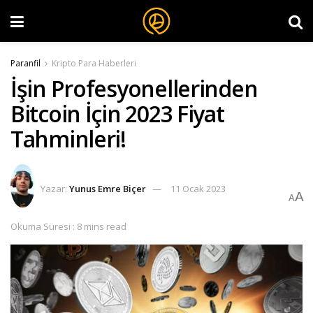
Paranfil
Kripto Para Haberleri
İşin Profesyonellerinden
Bitcoin İçin 2023 Fiyat
Tahminleri!
Yazar:
Yunus Emre Biçer
11 Ocak 2023
A
A
Okuma Süresi : 8 mins read