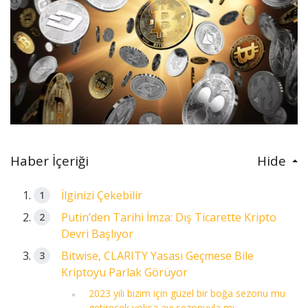
Haber İçeriği
Hide
İlginizi Çekebilir
Putin’den Tarihi İmza: Dış Ticarette Kripto
Devri Başlıyor
Bitwise, CLARITY Yasası Geçmese Bile
Kriptoyu Parlak Görüyor
2023 yılı bizim için güzel bir boğa sezonu mu
getirecek yoksa ayı sezonuyla mı