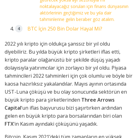
noktalayacağız soruları için finans dünyasının
aktörlerinin geçtiğimiz ve bu yıla dair
tahminlerine gelin beraber göz atalım.
BTC İçin 250 Bin Dolar Hayal Mi?
2022 yılı kripto için oldukça şanssız bir yıl oldu
diyebiliriz. Bu yılda büyük kripto şirketleri iflas etti,
kripto paralar olağanüstü bir şekilde düşüş yaşadı
dolayısıyla yatırımcılar için zorlayıcı bir yıl oldu. Piyasa
tahmincileri 2022 tahminleri için çok olumlu ve böyle bir
kaosa hazırlıksız yakalandılar. Mayıs ayının ortasında
UST-Luna çöküşü ve bu olay sonucunda sektörün en
büyük kripto para şirketlerinden
Three Arrows
Capital
‘un iflas başvurusu bizi şaşırtırken ardından
gelen en büyük kripto para borsalarından biri olan
FTX
‘in Kasım ayındaki çöküşünü yaşadık.
Bitcoin, Kasım 2021’deki tüm zamanların en yüksek