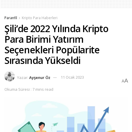
Paranfil
Kripto Para Haberleri
Şili’de 2022 Yılında Kripto
Para Birimi Yatırım
Seçenekleri Popülarite
Sırasında Yükseldi
Yazar:
Ayşenur Öz
11 Ocak 2023
A
A
Okuma Süresi : 7 mins read