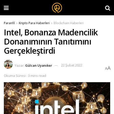
Paranfil
Kripto Para Haberleri
Blockchain Haberleri
Intel, Bonanza Madencilik
Donanımının Tanıtımını
Gerçekleştirdi
Yazar:
Gülcan Uyanıker
22 Şubat 2022
A
A
Okuma Süresi : 3 mins read