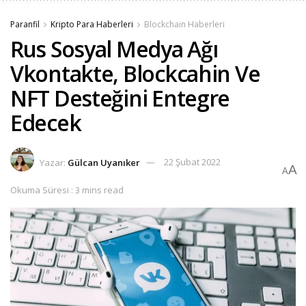
Paranfil
Kripto Para Haberleri
Blockchain Haberleri
Rus Sosyal Medya Ağı
Vkontakte, Blockcahin Ve
NFT Desteğini Entegre
Edecek
Yazar:
Gülcan Uyanıker
22 Şubat 2022
A
A
Okuma Süresi : 3 mins read