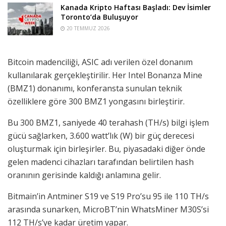
Kanada Kripto Haftası Başladı: Dev İsimler
Toronto’da Buluşuyor
20 TEMMUZ 2026
Bitcoin madenciliği, ASIC adı verilen özel donanım
kullanılarak gerçekleştirilir. Her Intel Bonanza Mine
(BMZ1) donanımı, konferansta sunulan teknik
özelliklere göre 300 BMZ1 yongasını birleştirir.
Bu 300 BMZ1, saniyede 40 terahash (TH/s) bilgi işlem
gücü sağlarken, 3.600 watt’lık (W) bir güç derecesi
oluşturmak için birleşirler. Bu, piyasadaki diğer önde
gelen madenci cihazları tarafından belirtilen hash
oranının gerisinde kaldığı anlamına gelir.
Bitmain’in Antminer S19 ve S19 Pro’su 95 ile 110 TH/s
arasında sunarken, MicroBT’nin WhatsMiner M30S’si
112 TH/s’ye kadar üretim yapar.