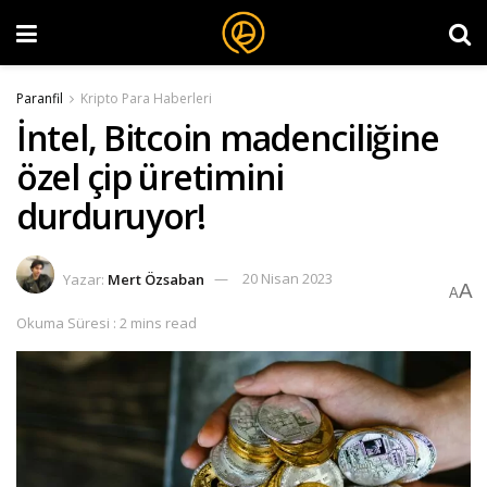
Paranfil
Kripto Para Haberleri
İntel, Bitcoin madenciliğine
özel çip üretimini
durduruyor!
Yazar:
Mert Özsaban
20 Nisan 2023
A
A
Okuma Süresi : 2 mins read