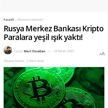
Paranfil
Ekonomi Haberleri
Rusya Merkez Bankası Kripto
Paralara yeşil ışık yaktı!
Yazar:
Mert Özsaban
20 Nisan 2023
A
A
Okuma Süresi : 2 mins read