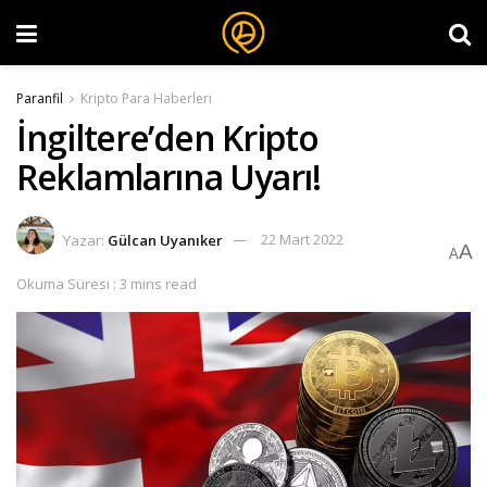
Paranfil
Kripto Para Haberleri
İngiltere’den Kripto
Reklamlarına Uyarı!
Yazar:
Gülcan Uyanıker
22 Mart 2022
A
A
Okuma Süresi : 3 mins read