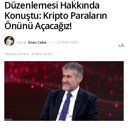
Düzenlemesi Hakkında
Konuştu: Kripto Paraların
Önünü Açacağız!
Yazar:
Enes Cebe
22 Mart 2022
A
A
Okuma Süresi : 4 mins read