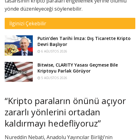
tasarısının kripto paraları engellemek yerine olumlu
yönde düzenleyeceği söylenebilir.
İlginizi Çekebilir
Putin’den Tarihi İmza: Dış Ticarette Kripto
Devri Başlıyor
6 AĞUSTOS 2026
Bitwise, CLARITY Yasası Geçmese Bile
Kriptoyu Parlak Görüyor
5 AĞUSTOS 2026
“Kripto paraların önünü açıyor
zararlı yönlerini ortadan
kaldırmayı hedefliyoruz”
Nureddin Nebati, Anadolu Yayıncılar Birliği’nin