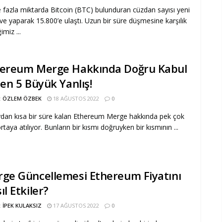
e fazla miktarda Bitcoin (BTC) bulunduran cüzdan sayısı yeni
irve yaparak 15.800’e ulaştı. Uzun bir süre düşmesine karşılık
imiz ...
ereum Merge Hakkında Doğru Kabul
len 5 Büyük Yanlış!
:
ÖZLEM ÖZBEK
18 AĞUSTOS 2022
0
ydan kısa bir süre kalan Ethereum Merge hakkında pek çok
ortaya atılıyor. Bunların bir kısmı doğruyken bir kısmının ...
ge Güncellemesi Ethereum Fiyatını
ıl Etkiler?
:
İPEK KULAKSIZ
17 AĞUSTOS 2022
0