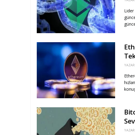
Lider
günce
günce
Eth
Tek
YAZAR
Ether
hızla
konuş
Bit
Sev
YAZAR