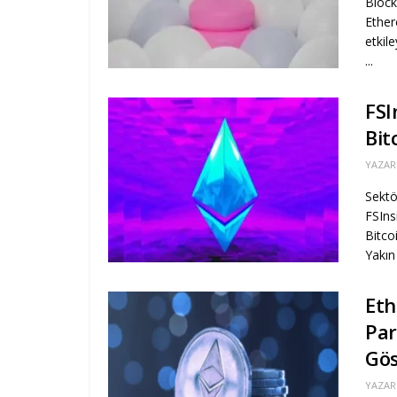
Block
Ether
etkil
...
FSI
Bit
YAZAR
Sektö
FSIns
Bitco
Yakın 
Eth
Par
Gös
YAZAR