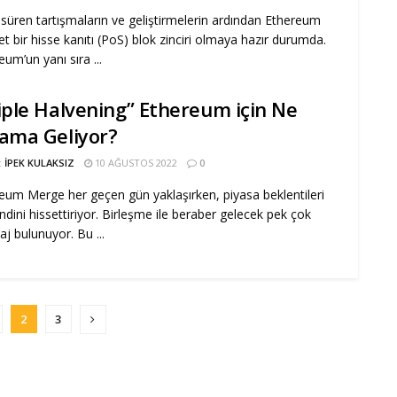
süren tartışmaların ve geliştirmelerin ardından Ethereum
et bir hisse kanıtı (PoS) blok zinciri olmaya hazır durumda.
eum’un yanı sıra ...
iple Halvening” Ethereum için Ne
ama Geliyor?
:
İPEK KULAKSIZ
10 AĞUSTOS 2022
0
eum Merge her geçen gün yaklaşırken, piyasa beklentileri
ndini hissettiriyor. Birleşme ile beraber gelecek pek çok
aj bulunuyor. Bu ...
2
3