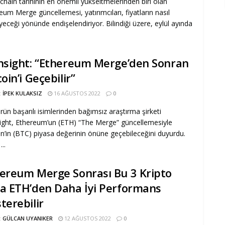
chain tarihinin en önemli yükseltmelerinden biri olan
eum Merge güncellemesi, yatırımcıları, fiyatların nasıl
eyeceği yönünde endişelendiriyor. Bilindiği üzere, eylül ayında
nsight: “Ethereum Merge’den Sonran
coin’i Geçebilir”
:
İPEK KULAKSIZ
16 AĞUSTOS 2022
0
rün başarılı isimlerinden bağımsız araştırma şirketi
ight, Ethereum’un (ETH) “The Merge” güncellemesiyle
in’in (BTC) piyasa değerinin önüne geçebileceğini duyurdu.
...
ereum Merge Sonrası Bu 3 Kripto
a ETH’den Daha İyi Performans
terebilir
:
GÜLCAN UYANIKER
12 AĞUSTOS 2022
0