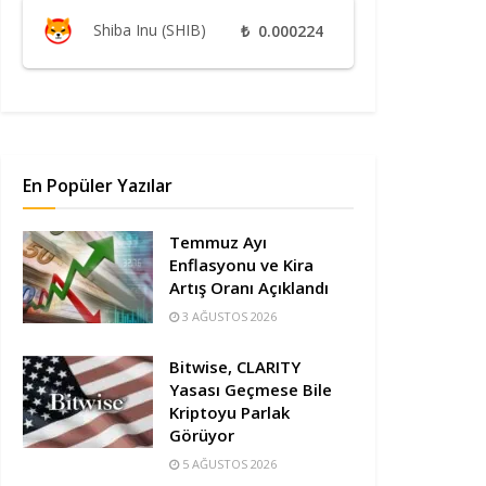
Shiba Inu (SHIB)
₺
0.000224
En Popüler Yazılar
Temmuz Ayı
Enflasyonu ve Kira
Artış Oranı Açıklandı
3 AĞUSTOS 2026
Bitwise, CLARITY
Yasası Geçmese Bile
Kriptoyu Parlak
Görüyor
5 AĞUSTOS 2026