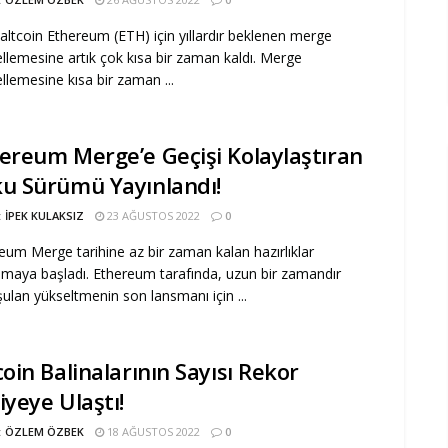
 altcoin Ethereum (ETH) için yıllardır beklenen merge
llemesine artık çok kısa bir zaman kaldı. Merge
llemesine kısa bir zaman ...
ereum Merge’e Geçişi Kolaylaştıran
u Sürümü Yayınlandı!
:
İPEK KULAKSIZ
23 AĞUSTOS 2022
0
eum Merge tarihine az bir zaman kalan hazırlıklar
nmaya başladı. Ethereum tarafında, uzun bir zamandır
ulan yükseltmenin son lansmanı için ...
coin Balinalarının Sayısı Rekor
iyeye Ulaştı!
:
ÖZLEM ÖZBEK
18 AĞUSTOS 2022
0