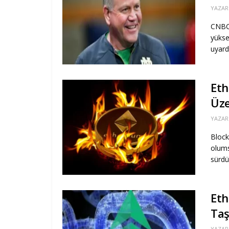
YAZAR
CNBC 
yüksel
uyard
Eth
Üze
YAZAR
Block
olums
sürdü
Eth
Taş
YAZAR