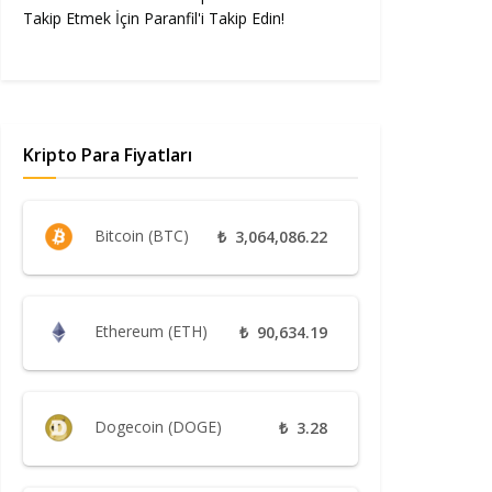
Takip Etmek İçin Paranfil'i Takip Edin!
Kripto Para Fiyatları
Bitcoin (BTC)
₺
3,064,086.22
Ethereum (ETH)
₺
90,634.19
Dogecoin (DOGE)
₺
3.28