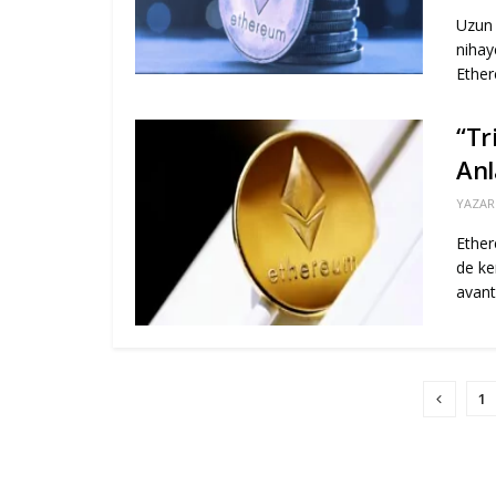
Uzun 
nihay
Ether
“Tr
Anl
YAZAR
Ether
de ke
avant
1