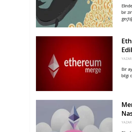
Elind
bir z
geçtiğ
Eth
Edi
YAZAR
Bir a
bilgi 
Mer
Nas
YAZAR