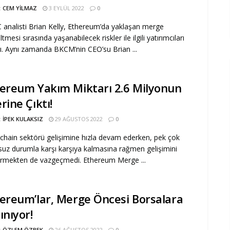
:
CEM YILMAZ
3 EYLÜL 2022
0
analisti Brian Kelly, Ethereum’da yaklaşan merge
tmesi sırasında yaşanabilecek riskler ile ilgili yatırımcıları
ı. Aynı zamanda BKCM’nin CEO’su Brian ...
ereum Yakım Miktarı 2.6 Milyonun
rine Çıktı!
:
İPEK KULAKSIZ
29 AĞUSTOS 2022
0
chain sektörü gelişimine hızla devam ederken, pek çok
uz durumla karşı karşıya kalmasına rağmen gelişimini
rmekten de vazgeçmedi. Ethereum Merge ...
ereum’lar, Merge Öncesi Borsalara
ınıyor!
:
ÖZLEM ÖZBEK
26 AĞUSTOS 2022
0