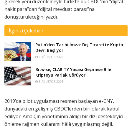
girecek yeni düzenlemeyle birlikte bu CBDC’nin “dijital
nakit para”dan “dijital mevduat parası”na
dönüştürüleceğini yazdı.
İlginizi Çekebilir
Putin’den Tarihi İmza: Dış Ticarette Kripto
Devri Başlıyor
6 AĞUSTOS 2026
Bitwise, CLARITY Yasası Geçmese Bile
Kriptoyu Parlak Görüyor
5 AĞUSTOS 2026
2019’da pilot uygulaması resmen başlayan e-CNY,
dünyadaki en gelişmiş CBDC’lerden biri olarak kabul
ediliyor. Ama Çin yönetiminin aldığı bir dizi destekleyici
önleme rağmen kullanımı hâlâ yaygınlaşmış değil.