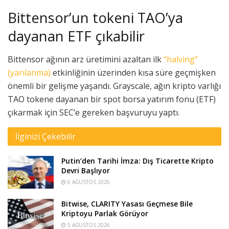
Bittensor’un tokeni TAO’ya
dayanan ETF çıkabilir
Bittensor ağının arz üretimini azaltan ilk
“halving”
(yarılanma)
etkinliğinin üzerinden kısa süre geçmişken
önemli bir gelişme yaşandı. Grayscale, ağın kripto varlığı
TAO tokene dayanan bir spot borsa yatırım fonu (ETF)
çıkarmak için SEC’e gereken başvuruyu yaptı.
İlginizi Çekebilir
Putin’den Tarihi İmza: Dış Ticarette Kripto
Devri Başlıyor
6 AĞUSTOS 2026
Bitwise, CLARITY Yasası Geçmese Bile
Kriptoyu Parlak Görüyor
5 AĞUSTOS 2026