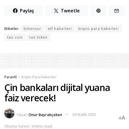
Paylaş
Tweetle
Etiketler:
bittensor
etf haberleri
kripto para haberleri
tao coin
tao token
Paranfil
Kripto Para Haberleri
Çin bankaları dijital yuana
faiz verecek!
Yazar:
Onur Bayrakçeken
29 Aralık 2025
A
A
Okuma Süresi : 4 mins read