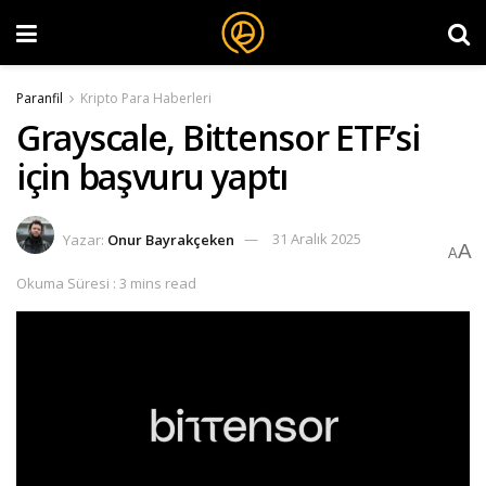
Paranfil
Kripto Para Haberleri
Grayscale, Bittensor ETF’si
için başvuru yaptı
Yazar:
Onur Bayrakçeken
31 Aralık 2025
A
A
Okuma Süresi : 3 mins read