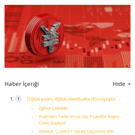
Haber İçeriği
Hide
Dijital yuan, dijital mevduata dönüşüyor
İlginizi Çekebilir
Putin’den Tarihi İmza: Dış Ticarette Kripto
Devri Başlıyor
Bitwise, CLARITY Yasası Geçmese Bile