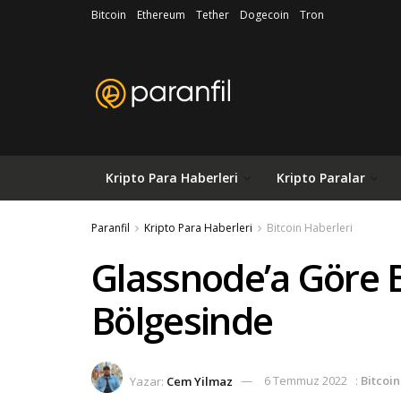
Bitcoin
Ethereum
Tether
Dogecoin
Tron
Kripto Para Haberleri
Kripto Paralar
Paranfil
Kripto Para Haberleri
Bitcoin Haberleri
Glassnode’a Göre B
Bölgesinde
Yazar:
Cem Yilmaz
6 Temmuz 2022
:
Bitcoin