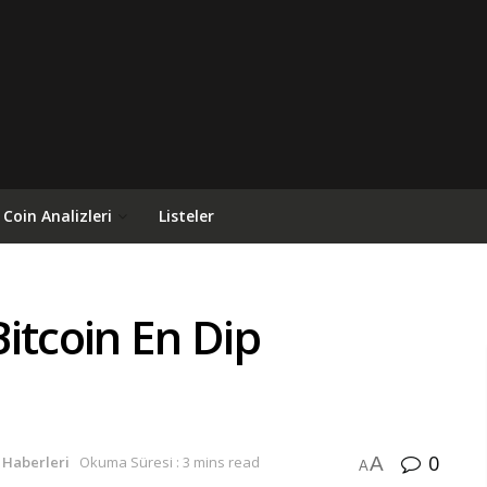
Coin Analizleri
Listeler
itcoin En Dip
0
A
 Haberleri
Okuma Süresi : 3 mins read
A