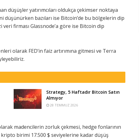
nan düşüşler yatırımcıları oldukça çekimser noktaya
ni düşünürken bazıları ise Bitcoin’de bu bölgelerin dip
veri firması Glassnode’a göre ise Bitcoin dip
eri olarak FED’in faiz artırımına gitmesi ve Terra
leyebiliriz.
Strategy, 5 Haftadır Bitcoin Satın
Almıyor
28 TEMMUZ 2026
olarak madencilerin zorluk çekmesi, hedge fonlarının
er kripto birimi 17.500 $ seviyelerine kadar düşüş