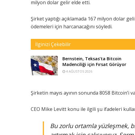
milyon dolar gelir elde etti.
Şirket yaptığı açıklamada 167 milyon dolar gel
ödemeleri için harcanacağını söyledi.
İlginizi Çekebilir
Bernstein, Teksas’ta Bitcoin
Madenciliği için Fırsat Görüyor
4 AĞUSTOS 2026
Şirketin mayıs ayının sonunda 8058 Bitcoin’i va
CEO Mike Levitt konu ile ilgili şu ifadeleri kulla
Bu zorlu ortamla yüzleşmek, b
artırmak için çalışıyoruz.
Serma