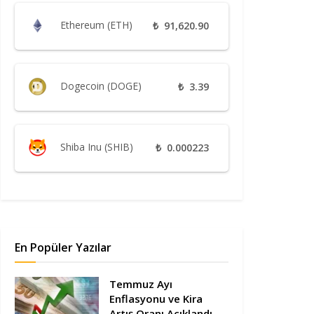
Ethereum (ETH)
₺
91,620.90
Dogecoin (DOGE)
₺
3.39
Shiba Inu (SHIB)
₺
0.000223
En Popüler Yazılar
Temmuz Ayı
Enflasyonu ve Kira
Artış Oranı Açıklandı