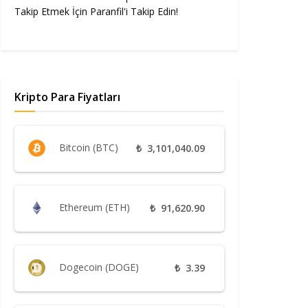
Takip Etmek İçin Paranfil'i Takip Edin!
Kripto Para Fiyatları
Bitcoin (BTC)
₺
3,101,040.09
Ethereum (ETH)
₺
91,620.90
Dogecoin (DOGE)
₺
3.39