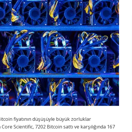
itcoin fiyatının düşüşüyle büyük zorluklar
Core Scientific, 7202 Bitcoin sattı ve karşılığında 167