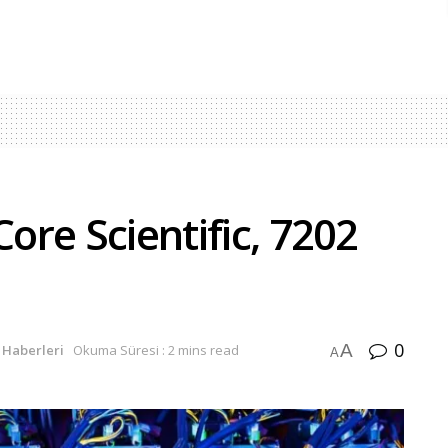
Core Scientific, 7202
0
A
 Haberleri
Okuma Süresi : 2 mins read
A