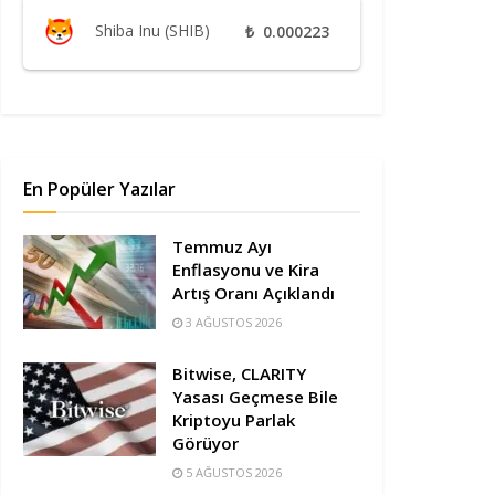
Shiba Inu (SHIB)
₺
0.000223
En Popüler Yazılar
Temmuz Ayı
Enflasyonu ve Kira
Artış Oranı Açıklandı
3 AĞUSTOS 2026
Bitwise, CLARITY
Yasası Geçmese Bile
Kriptoyu Parlak
Görüyor
5 AĞUSTOS 2026