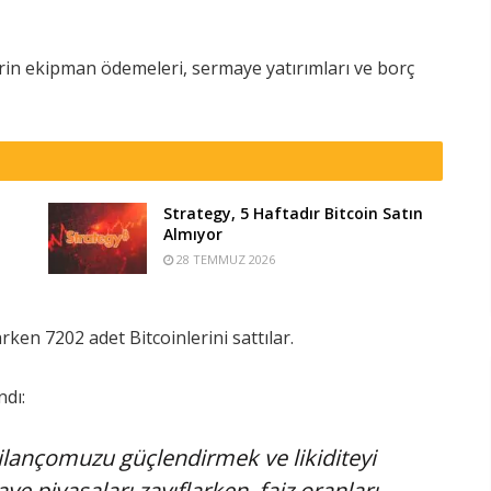
irin ekipman ödemeleri, sermaye yatırımları ve borç
Strategy, 5 Haftadır Bitcoin Satın
Almıyor
28 TEMMUZ 2026
rken 7202 adet Bitcoinlerini sattılar.
ndı:
ilançomuzu güçlendirmek ve likiditeyi
ye piyasaları zayıflarken, faiz oranları