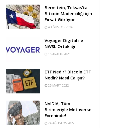
Bernstein, Teksas’ta
Bitcoin Madenciliği için
Fırsat Görüyor
4 AĞUSTOS 2026
Voyager Digital ile
NWSL Ortaklığı
16 ARALIK 2021
ETF Nedir? Bitcoin ETF
Nedir? Nasıl Çalışır?
25 MART 2022
NVIDIA, Tüm
Birimleriyle Metaverse
Evreninde!
24 AĞUSTOS 2022