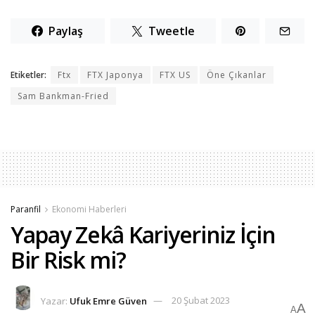
Paylaş
Tweetle
Etiketler:
Ftx
FTX Japonya
FTX US
Öne Çıkanlar
Sam Bankman-Fried
Paranfil
Ekonomi Haberleri
Yapay Zekâ Kariyeriniz İçin
Bir Risk mi?
Yazar:
Ufuk Emre Güven
20 Şubat 2023
A
A