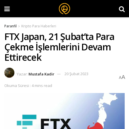
Paranfil
Kripto Para Haberleri
FTX Japan, 21 Şubat’ta Para
Çekme İşlemlerini Devam
Ettirecek
Yazar:
Mustafa Kadir
20 Şubat 2023
A
A
Okuma Süresi : 4 mins read