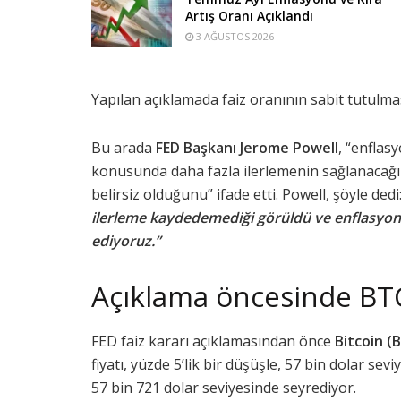
Artış Oranı Açıklandı
3 AĞUSTOS 2026
Yapılan açıklamada faiz oranının sabit tutulması 
Bu arada
FED Başkanı Jerome Powell
, “enfla
konusunda daha fazla ilerlemenin sağlanacağın
belirsiz olduğunu” ifade etti. Powell, şöyle dedi
ilerleme kaydedemediği görüldü ve enflasyon 
ediyoruz.”
Açıklama öncesinde BTC
FED faiz kararı açıklamasından önce
Bitcoin (
fiyatı, yüzde 5’lik bir düşüşle, 57 bin dolar sevi
57 bin 721 dolar seviyesinde seyrediyor.