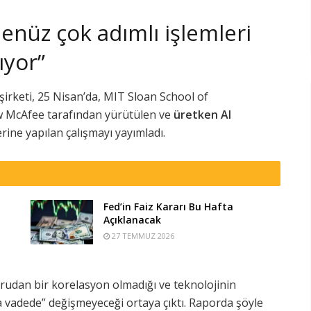
henüz çok adımlı işlemleri
ıyor”
 şirketi, 25 Nisan’da, MIT Sloan School of
w McAfee tarafından yürütülen ve
üretken AI
rine yapılan çalışmayı yayımladı.
Fed’in Faiz Kararı Bu Hafta
Açıklanacak
27 TEMMUZ 2026
rudan bir korelasyon olmadığı ve teknolojinin
a vadede” değişmeyeceği ortaya çıktı. Raporda şöyle