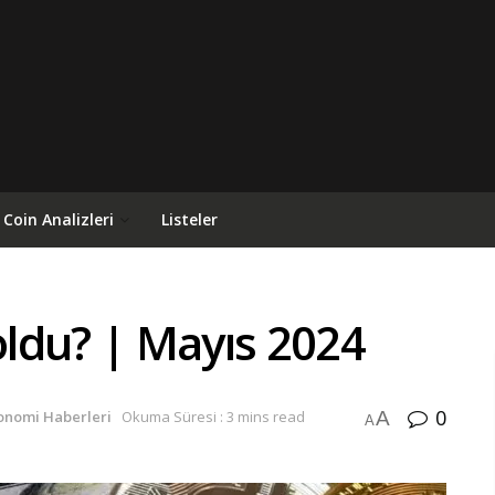
Coin Analizleri
Listeler
 oldu? | Mayıs 2024
0
A
onomi Haberleri
Okuma Süresi : 3 mins read
A