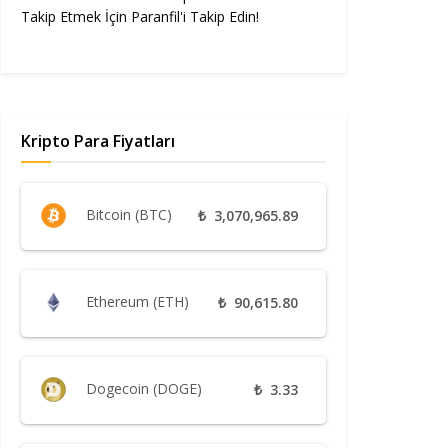
Takip Etmek İçin Paranfil'i Takip Edin!
Kripto Para Fiyatları
Bitcoin (BTC)
₺
3,070,965.89
Ethereum (ETH)
₺
90,615.80
Dogecoin (DOGE)
₺
3.33