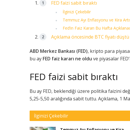
FED faizi sabit bıraktı
İlginizi Çekebilir
Temmuz Ayı Enflasyonu ve Kira Artış
Fed’in Faiz Kararı Bu Hafta Açıklana
Açıklama öncesinde BTC fiyatı düştü
ABD Merkez Bankası (FED)
, kripto para piyas
bu ay
FED faiz kararı ne oldu
ve piyasalar FED’i
FED faizi sabit bıraktı
Bu ay FED, beklendiği üzere politika faizini de
5,25-5,50 aralığında sabit tuttu. Açıklama, 1 M
İlginizi Çekebilir
Temmuz Ayı Enflasyonu ve Kira