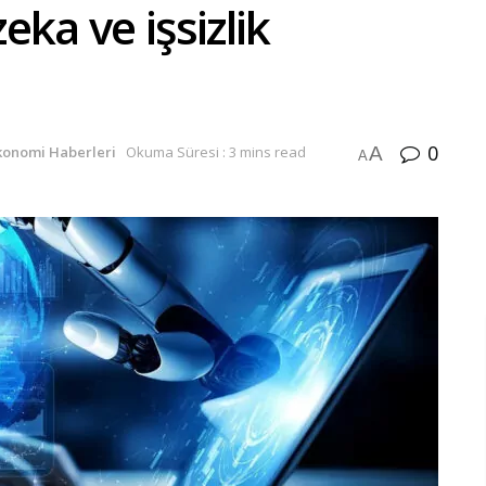
ka ve işsizlik
0
A
konomi Haberleri
Okuma Süresi : 3 mins read
A