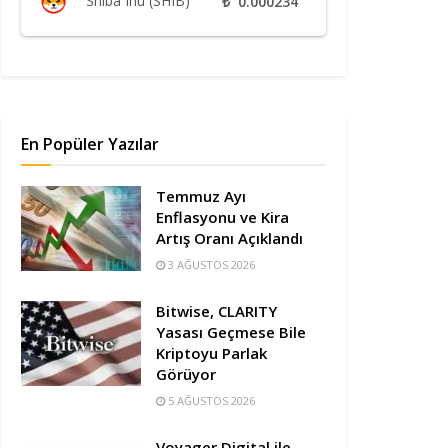
Shiba Inu (SHIB)
₺
0.000234
En Popüler Yazılar
Temmuz Ayı
Enflasyonu ve Kira
Artış Oranı Açıklandı
3 AĞUSTOS 2026
Bitwise, CLARITY
Yasası Geçmese Bile
Kriptoyu Parlak
Görüyor
5 AĞUSTOS 2026
Voyager Digital ile