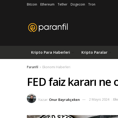
Bitcoin
Ethereum
Tether
Dogecoin
Tron
Kripto Para Haberleri
Kripto Paralar
Paranfil
Ekonomi Haberleri
FED faiz kararı ne
Yazar:
Onur Bayrakçeken
2 Mayıs 2024
:
Ek