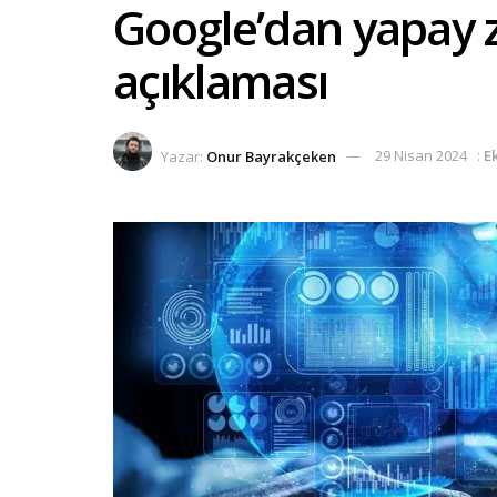
Google’dan yapay ze
açıklaması
Yazar:
Onur Bayrakçeken
29 Nisan 2024
:
E