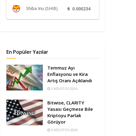
Shiba Inu (SHIB)
₺
0.000234
En Popüler Yazılar
Temmuz Ayı
Enflasyonu ve Kira
Artış Oranı Açıklandı
3 AĞUSTOS 2026
Bitwise, CLARITY
Yasası Geçmese Bile
Kriptoyu Parlak
Görüyor
5 AĞUSTOS 2026