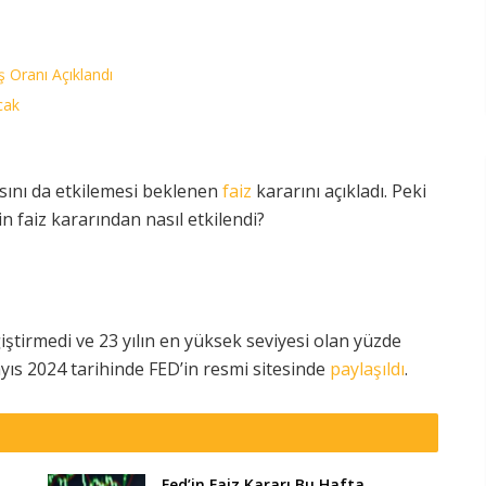
 Oranı Açıklandı
cak
asını da etkilemesi beklenen
faiz
kararını açıkladı. Peki
n faiz kararından nasıl etkilendi?
ğiştirmedi ve 23 yılın en yüksek seviyesi olan yüzde
ayıs 2024 tarihinde FED’in resmi sitesinde
paylaşıldı
.
Fed’in Faiz Kararı Bu Hafta