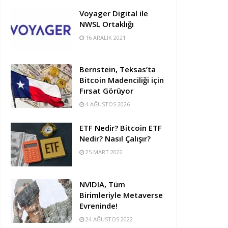
Voyager Digital ile
NWSL Ortaklığı
16 ARALIK 2021
Bernstein, Teksas’ta
Bitcoin Madenciliği için
Fırsat Görüyor
4 AĞUSTOS 2026
ETF Nedir? Bitcoin ETF
Nedir? Nasıl Çalışır?
25 MART 2022
NVIDIA, Tüm
Birimleriyle Metaverse
Evreninde!
24 AĞUSTOS 2022