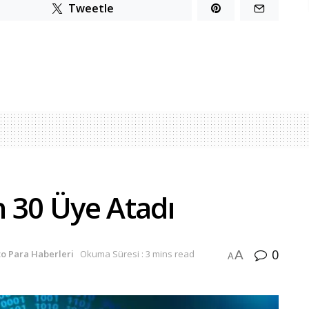
Tweetle
in 30 Üye Atadı
0
A
to Para Haberleri
Okuma Süresi : 3 mins read
A