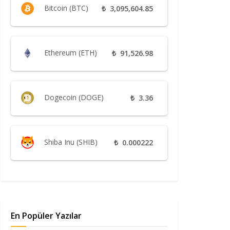
Bitcoin (BTC)
₺
3,095,604.85
Ethereum (ETH)
₺
91,526.98
Dogecoin (DOGE)
₺
3.36
Shiba Inu (SHIB)
₺
0.000222
En Popüler Yazılar