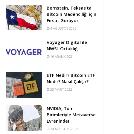
Bernstein, Teksas’ta
Bitcoin Madenciliği için
Fırsat Görüyor
4 AĞUSTOS 2026
Voyager Digital ile
NWSL Ortaklığı
16 ARALIK 2021
ETF Nedir? Bitcoin ETF
Nedir? Nasıl Çalışır?
25 MART 2022
NVIDIA, Tüm
Birimleriyle Metaverse
Evreninde!
24 AĞUSTOS 2022