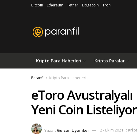
Bitcoin
Ethereum
Tether
Dogecoin
Tron
Kripto Para Haberleri
Kripto Paralar
Paranfil
Kripto Para Haberleri
eToro Avustralyalı K
Yeni Coin Listeliyor
Yazar:
Gülcan Uyanıker
27 Ekim 2021
:
Krip