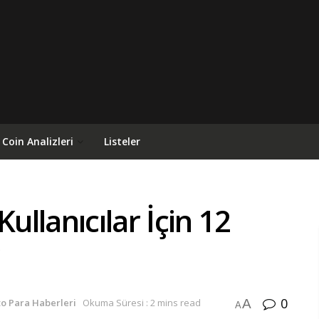
Coin Analizleri
Listeler
ullanıcılar İçin 12
0
A
to Para Haberleri
Okuma Süresi : 2 mins read
A