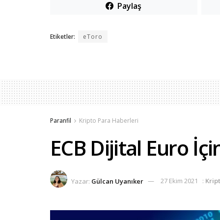
Paylaş
Etiketler:
eToro
Paranfil
Kripto Para Haberleri
ECB Dijital Euro İç
Yazar:
Gülcan Uyanıker
27 Ekim 2021
:
Krip