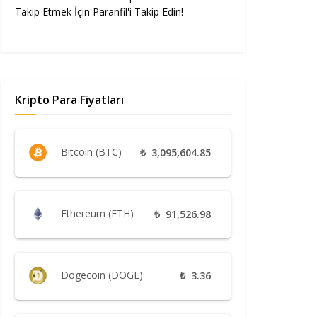
Takip Etmek İçin Paranfil'i Takip Edin!
Kripto Para Fiyatları
Bitcoin (BTC)
₺
3,095,604.85
Ethereum (ETH)
₺
91,526.98
Dogecoin (DOGE)
₺
3.36