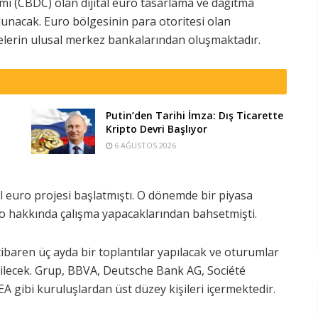
imi (CBDC) olan dijital euro tasarlama ve dağıtma
unacak. Euro bölgesinin para otoritesi olan
lerin ulusal merkez bankalarından oluşmaktadır.
Putin’den Tarihi İmza: Dış Ticarette
Kripto Devri Başlıyor
6 AĞUSTOS 2026
 euro projesi başlatmıştı. O dönemde bir piyasa
ro hakkında çalışma yapacaklarından bahsetmişti.
baren üç ayda bir toplantılar yapılacak ve oturumlar
rilecek. Grup, BBVA, Deutsche Bank AG, Société
 gibi kuruluşlardan üst düzey kişileri içermektedir.