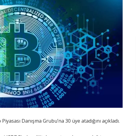
 Piyasası Danışma Grubu’na 30 üye atadığını açıkladı.