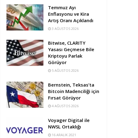
Temmuz Ayı
Enflasyonu ve Kira
Artış Oranı Açıklandı
3 AĞUSTOS 2026
Bitwise, CLARITY
Yasası Geçmese Bile
Kriptoyu Parlak
Görüyor
5 AĞUSTOS 2026
Bernstein, Teksas’ta
Bitcoin Madenciliği için
Fırsat Görüyor
4 AĞUSTOS 2026
Voyager Digital ile
NWSL Ortaklığı
16 ARALIK 2021