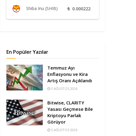
Shiba Inu (SHIB)
₺
0.000222
En Popüler Yazılar
Temmuz Ayı
Enflasyonu ve Kira
Artış Oranı Açıklandı
3 AĞUSTOS 2026
Bitwise, CLARITY
Yasası Geçmese Bile
Kriptoyu Parlak
Görüyor
5 AĞUSTOS 2026