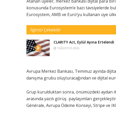
Atanan üyeler, merkez bankası dijital para bir
konusunda Eurosystem’e bazı tavsiyelerde bul
Eurosystem, AMB ve Euro’yu kullanan üye ülke
İlginizi Çekebilir
CLARITY Act, Eylül Ayına Ertelendi
7 AĞUSTOS 2026
Avrupa Merkez Bankası, Temmuz ayında dijital
danışma grubu oluşturacağından ve dijital eu
Grup kurulduktan sonra, önümüzdeki aydan iti
arasında yazılı görüş paylaşımları gerçekleşti
Générale, Avrupa Ödeme Konseyi, Stripe ve IKEA