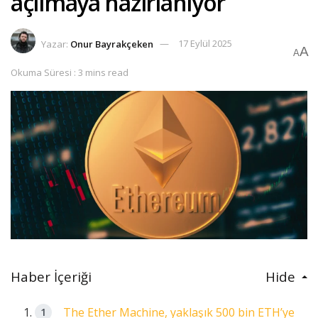
açılmaya hazırlanıyor
Yazar:
Onur Bayrakçeken
17 Eylül 2025
A
A
Okuma Süresi : 3 mins read
Haber İçeriği
Hide
The Ether Machine, yaklaşık 500 bin ETH’ye