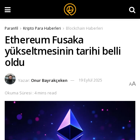
Paranfil
Kripto Para Haberleri
Blockchain Haberleri
Ethereum Fusaka
yükseltmesinin tarihi belli
oldu
Yazar:
Onur Bayrakçeken
19 Eylül 2025
A
A
Okuma Süresi : 4 mins read