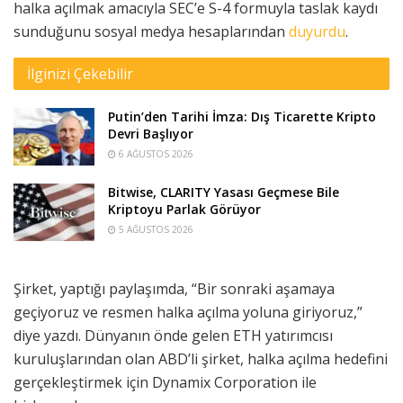
halka açılmak amacıyla SEC’e S-4 formuyla taslak kaydı
sunduğunu sosyal medya hesaplarından
duyurdu
.
İlginizi Çekebilir
Putin’den Tarihi İmza: Dış Ticarette Kripto
Devri Başlıyor
6 AĞUSTOS 2026
Bitwise, CLARITY Yasası Geçmese Bile
Kriptoyu Parlak Görüyor
5 AĞUSTOS 2026
Şirket, yaptığı paylaşımda, “Bir sonraki aşamaya
geçiyoruz ve resmen halka açılma yoluna giriyoruz,”
diye yazdı. Dünyanın önde gelen ETH yatırımcısı
kuruluşlarından olan ABD’li şirket, halka açılma hedefini
gerçekleştirmek için Dynamix Corporation ile