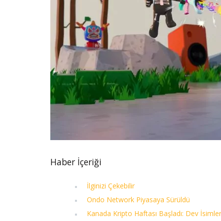
Haber İçeriği
İlginizi Çekebilir
Ondo Network Piyasaya Sürüldü
Kanada Kripto Haftası Başladı: Dev İsiml