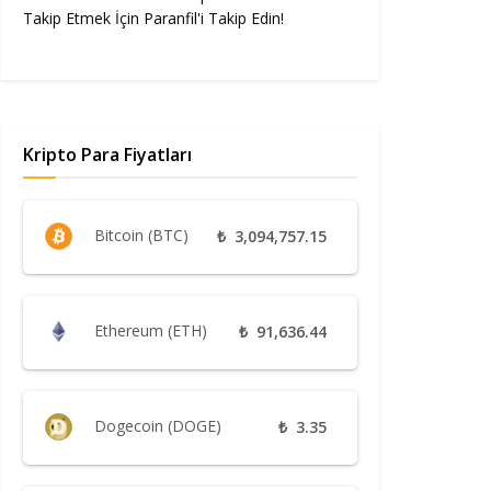
Takip Etmek İçin Paranfil'i Takip Edin!
Kripto Para Fiyatları
Bitcoin (BTC)
₺
3,094,757.15
Ethereum (ETH)
₺
91,636.44
Dogecoin (DOGE)
₺
3.35