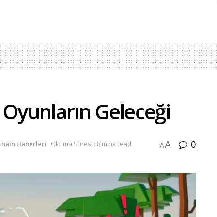
 Oyunların Geleceği
0
A
chain Haberleri
Okuma Süresi : 8 mins read
A