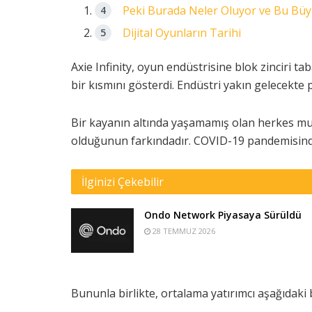
Peki Burada Neler Oluyor ve Bu Bü
Dijital Oyunların Tarihi
Axie Infinity, oyun endüstrisine blok zinciri t
bir kısmını gösterdi. Endüstri yakın gelecekte 
Bir kayanın altında yaşamamış olan herkes muh
olduğunun farkındadır. COVID-19 pandemisinde
İlginizi Çekebilir
Ondo Network Piyasaya Sürüldü
28 TEMMUZ 2026
Bununla birlikte, ortalama yatırımcı aşağıdak