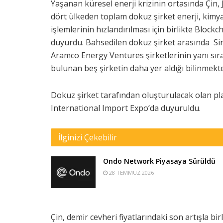
Yaşanan küresel enerji krizinin ortasında Çin,
dört ülkeden toplam dokuz şirket enerji, kimy
işlemlerinin hızlandırılması için birlikte Blo
duyurdu. Bahsedilen dokuz şirket arasında S
Aramco Energy Ventures şirketlerinin yanı sıra
bulunan beş şirketin daha yer aldığı bilinmekte
Dokuz şirket tarafından oluşturulacak olan pla
International Import Expo’da duyuruldu.
İlginizi Çekebilir
Ondo Network Piyasaya Sürüldü
28 TEMMUZ 2026
Çin, demir cevheri fiyatlarındaki son artışla birl