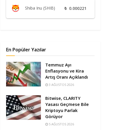
Shiba Inu (SHIB)
₺
0.000221
En Popüler Yazılar
Temmuz Ayı
Enflasyonu ve Kira
Artış Oranı Açıklandı
3 AĞUSTOS 2026
Bitwise, CLARITY
Yasası Geçmese Bile
Kriptoyu Parlak
Görüyor
5 AĞUSTOS 2026