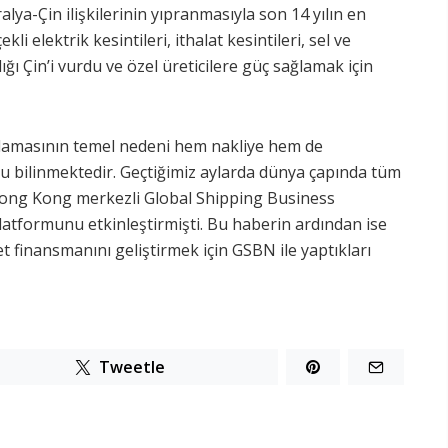
alya-Çin ilişkilerinin yıpranmasıyla son 14 yılın en
i elektrik kesintileri, ithalat kesintileri, sel ve
ı Çin’i vurdu ve özel üreticilere güç sağlamak için
aşlamasının temel nedeni hem nakliye hem de
ğu bilinmektedir. Geçtiğimiz aylarda dünya çapında tüm
 Hong Kong merkezli Global Shipping Business
latformunu etkinleştirmişti. Bu haberin ardından ise
t finansmanını geliştirmek için GSBN ile yaptıkları
Tweetle