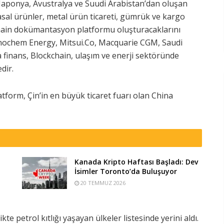
 Japonya, Avustralya ve Suudi Arabistan’dan oluşan
asal ürünler, metal ürün ticareti, gümrük ve kargo
ckchain dokümantasyon platformu oluşturacaklarını
inochem Energy, Mitsui.Co, Macquarie CGM, Saudi
 finans, Blockchain, ulaşım ve enerji sektöründe
dir.
tform, Çin’in en büyük ticaret fuarı olan China
Kanada Kripto Haftası Başladı: Dev
İsimler Toronto’da Buluşuyor
20 TEMMUZ 2026
ikte petrol kıtlığı yaşayan ülkeler listesinde yerini aldı.