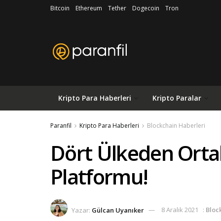
Bitcoin
Ethereum
Tether
Dogecoin
Tron
Kripto Para Haberleri
Kripto Paralar
Paranfil
Kripto Para Haberleri
Blockchain Haberleri
Dört Ülkeden Orta
Platformu!
Yazar:
Gülcan Uyanıker
8 Aralık 2021
:
Bloc