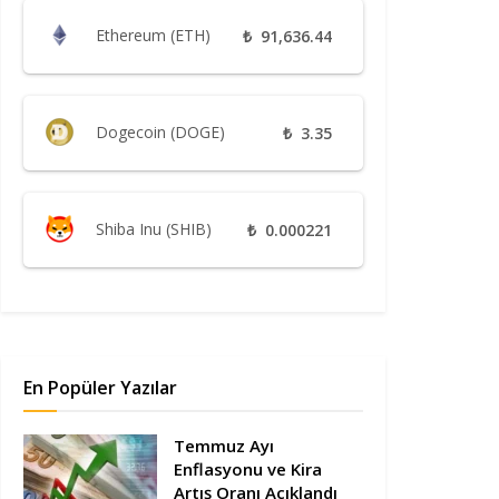
Ethereum (ETH)
₺
91,636.44
Dogecoin (DOGE)
₺
3.35
Shiba Inu (SHIB)
₺
0.000221
En Popüler Yazılar
Temmuz Ayı
Enflasyonu ve Kira
Artış Oranı Açıklandı