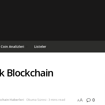
Coin Analizleri
Listeler
k Blockchain
0
A
kchain Haberleri
Okuma Süresi : 3 mins read
A