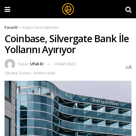
Paranfil
Kripto Para Haberleri
Coinbase, Silvergate Bank İle
Yollarını Ayırıyor
Yazar:
Ufuk Er
4 Mart 2023
A
A
Okuma Süresi : 4 mins read