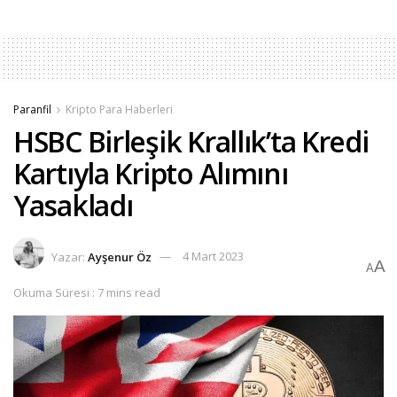
Paranfil
Kripto Para Haberleri
HSBC Birleşik Krallık’ta Kredi
Kartıyla Kripto Alımını
Yasakladı
Yazar:
Ayşenur Öz
4 Mart 2023
A
A
Okuma Süresi : 7 mins read