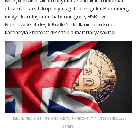
Birleşik Krallık’taki en büyük bankacılık kurumundan
olası risk karşıtı
kripto yasağ
ı haberi geldi. Bloomberg
medya kuruluşunun haberine göre, HSBC ve
Nationwide,
Birleşik Krallık
’ta kullanıcıların kredi
kartlarıyla kripto varlık satın almalarını yasakladı.
HSBC-Birlesik-Krallikta-kredi-kartiyla-kripto-alimini-yasakladi-2023-
paranfil