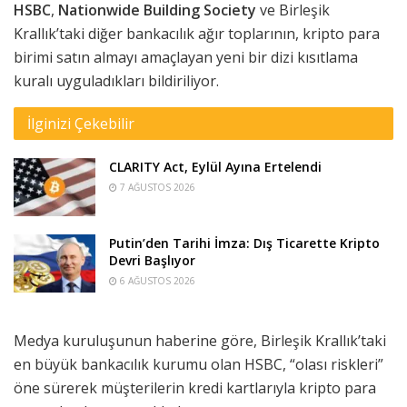
HSBC
,
Nationwide Building Society
ve Birleşik
Krallık’taki diğer bankacılık ağır toplarının, kripto para
birimi satın almayı amaçlayan yeni bir dizi kısıtlama
kuralı uyguladıkları bildiriliyor.
İlginizi Çekebilir
CLARITY Act, Eylül Ayına Ertelendi
7 AĞUSTOS 2026
Putin’den Tarihi İmza: Dış Ticarette Kripto
Devri Başlıyor
6 AĞUSTOS 2026
Medya kuruluşunun haberine göre, Birleşik Krallık’taki
en büyük bankacılık kurumu olan HSBC, “olası riskleri”
öne sürerek müşterilerin kredi kartlarıyla kripto para