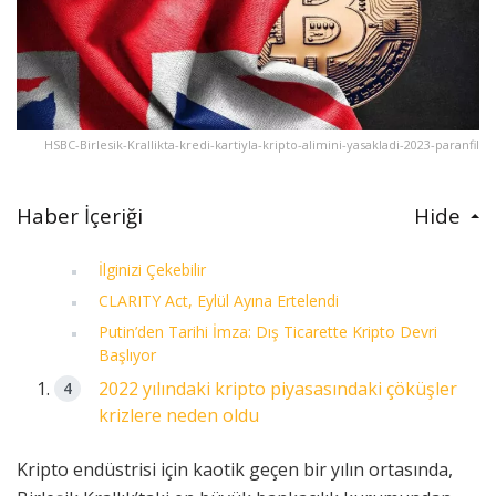
HSBC-Birlesik-Krallikta-kredi-kartiyla-kripto-alimini-yasakladi-2023-paranfil
Haber İçeriği
Hide
İlginizi Çekebilir
CLARITY Act, Eylül Ayına Ertelendi
Putin’den Tarihi İmza: Dış Ticarette Kripto Devri
Başlıyor
2022 yılındaki kripto piyasasındaki çöküşler
krizlere neden oldu
Kripto endüstrisi için kaotik geçen bir yılın ortasında,