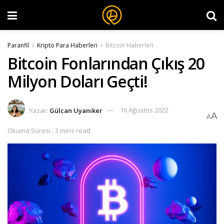
Paranfil
Kripto Para Haberleri
Bitcoin Haberleri
Bitcoin Fonlarından Çıkış 20
Milyon Doları Geçti!
Yazar:
Gülcan Uyanıker
16 Ağustos 2022
A
A
Okuma Süresi : 3 mins read