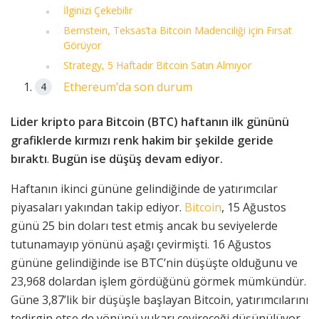
İlginizi Çekebilir
Bernstein, Teksas’ta Bitcoin Madenciliği için Fırsat
Görüyor
Strategy, 5 Haftadır Bitcoin Satın Almıyor
Ethereum’da son durum
Lider kripto para Bitcoin (BTC) haftanın ilk gününü
grafiklerde kırmızı renk hakim bir şekilde geride
bıraktı
.
Bugün ise düşüş devam ediyor.
Haftanın ikinci gününe gelindiğinde de yatırımcılar
piyasaları yakından takip ediyor.
Bitcoin
, 15 Ağustos
günü 25 bin doları test etmiş ancak bu seviyelerde
tutunamayıp yönünü aşağı çevirmişti. 16 Ağustos
gününe gelindiğinde ise BTC’nin düşüşte olduğunu ve
23,968 dolardan işlem gördüğünü görmek mümkündür.
Güne 3,87’lik bir düşüşle başlayan Bitcoin, yatırımcılarını
tedirgin etse de yönünü yukarı çevireceği düşünülüyor.