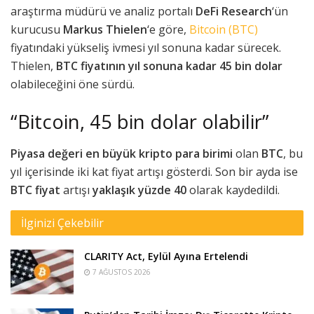
araştırma müdürü ve analiz portalı
DeFi Research
‘ün
kurucusu
Markus Thielen
‘e göre,
Bitcoin (BTC)
fiyatındaki yükseliş ivmesi yıl sonuna kadar sürecek.
Thielen,
BTC fiyatının yıl sonuna kadar 45 bin dolar
olabileceğini öne sürdü.
“Bitcoin, 45 bin dolar olabilir”
Piyasa değeri en büyük kripto para birimi
olan
BTC
, bu
yıl içerisinde iki kat fiyat artışı gösterdi. Son bir ayda ise
BTC fiyat
artışı
yaklaşık yüzde 40
olarak kaydedildi.
İlginizi Çekebilir
CLARITY Act, Eylül Ayına Ertelendi
7 AĞUSTOS 2026