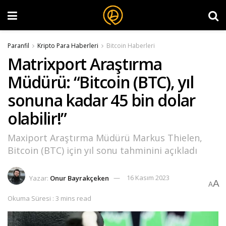
Paranfil
Kripto Para Haberleri
Bitcoin Haberleri
Matrixport Araştırma
Müdürü: “Bitcoin (BTC), yıl
sonuna kadar 45 bin dolar
olabilir!”
Maxiport Araştırma Müdürü Markus Thielen,
Bitcoin (BTC) için yıl sonu tahminini açıkladı
Yazar:
Onur Bayrakçeken
16 Kasım 2023
A
A
Okuma Süresi : 3 mins read