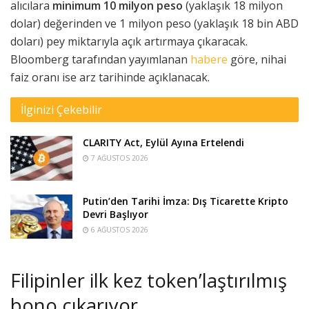
alıcılara
minimum 10 milyon peso
(yaklaşık 18 milyon
dolar) değerinden ve 1 milyon peso (yaklaşık 18 bin ABD
doları) pey miktarıyla açık artırmaya çıkaracak.
Bloomberg tarafından yayımlanan
habere
göre, nihai
faiz oranı ise arz tarihinde açıklanacak.
İlginizi Çekebilir
CLARITY Act, Eylül Ayına Ertelendi
7 AĞUSTOS 2026
Putin’den Tarihi İmza: Dış Ticarette Kripto
Devri Başlıyor
6 AĞUSTOS 2026
Filipinler ilk kez token’laştırılmış
bono çıkarıyor