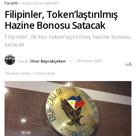
Paranfil
Kripto Para Haberleri
Filipinler, Token’laştırılmış
Hazine Bonosu Satacak
Filipinler, ilk kez token'laştırılmış hazine bonosu
satacak
Yazar:
Onur Bayrakçeken
16 Kasım 2023
A
A
Okuma Süresi : 3 mins read