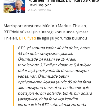
Putin’den Tarihi İmza: Dış Ticarette Kripto
Devri Başlıyor
6 AĞUSTOS 2026
Matrixport Araştırma Müdürü Markus Thielen,
BTC’deki yükselişin süreceği konusunda iyimser.
Thielen,
BTC fiyatı
ile ilgili şu yorumda bulundu:
BTC, yıl sonuna kadar 40 bin dolar, hatta
45 bin dolar seviyesine çıkacak.
Önümüzde 24 Kasım ve 29 Aralık
tarihlerinde 3,7 milyar dolar ve 5,4 milyar
dolar açık pozisyonla iki devasa opsiyon
vadesi var. Önümüzde Satım
opsiyonlarına kıyasla yüzde 85 daha fazla
alım opsiyonu mevcut ve en önemli açık
pozisyon 40 bin dolarda. Biz 40 bin dolara
yaklaştıkça, daha fazla kişi kendini
korumak için BTC satın almak zorunda