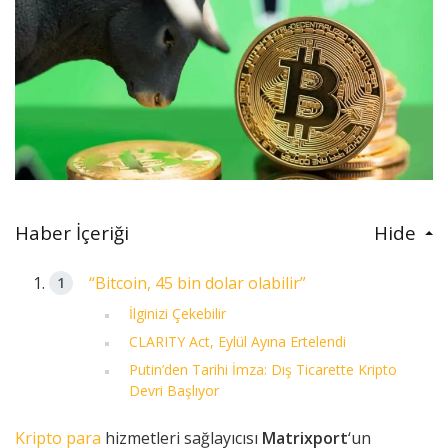
Haber İçeriği
Hide
“Bitcoin, 45 bin dolar olabilir”
İlginizi Çekebilir
CLARITY Act, Eylül Ayına Ertelendi
Putin’den Tarihi İmza: Dış Ticarette Kripto
Devri Başlıyor
Kripto para
hizmetleri sağlayıcısı
Matrixport
‘un